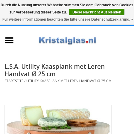
Durch die Nutzung unserer Webseite stimmen Sie dem Gebrauch von Cookies
zur Verbesserung dieser Seite zu.
Diese Nachricht Ausblenden
Top klasse
Snelle levering
Graveren
Für weitere Informationen beachten Sie bitte unsere Datenschutzerklärung. »
0 Artikel - €0,00
Startseite
Gläser
Karaffen
L.S.A. Utility Kaasplank met Leren
Handvat Ø 25 cm
Glasgravur fur karaffe und
STARTSEITE
/
UTILITY KAASPLANK MET LEREN HANDVAT Ø 25 CM
weinglaser
Vasen
Geschenke