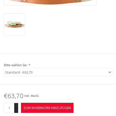
Kaffee & Tee
Bar & Wein
Bitte wählen Sie:
*
€63,70
Inkl. MwSt.
+
ZUM WARENKORB HINZUFÜGEN
-