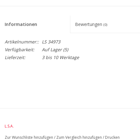
Informationen
Bewertungen
(0)
Artikelnummer::
LS 34973
Verfügbarkeit:
Auf Lager
(5)
Lieferzeit:
3 bis 10 Werktage
BreedteMM:
250
DiameterMM:
250
HoogteMM:
25
LengteMM:
250
L.S.A.
Zur Wunschliste hinzufügen
/
Zum Vergleich hinzufügen
/
Drucken