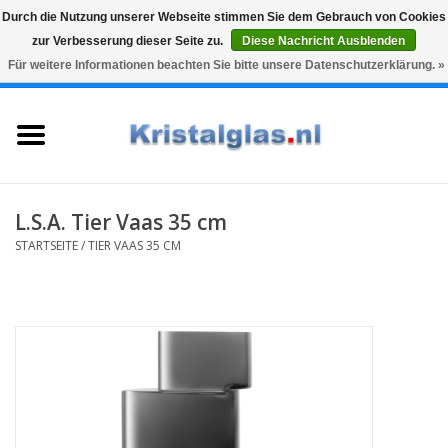
Durch die Nutzung unserer Webseite stimmen Sie dem Gebrauch von Cookies
zur Verbesserung dieser Seite zu.
Diese Nachricht Ausblenden
Top klasse
Snelle levering
Graveren
Für weitere Informationen beachten Sie bitte unsere Datenschutzerklärung. »
0 Artikel - €0,00
Startseite
Gläser
Karaffen
L.S.A. Tier Vaas 35 cm
STARTSEITE
/
TIER VAAS 35 CM
Glasgravur fur karaffe und
weinglaser
Vasen
Geschenke