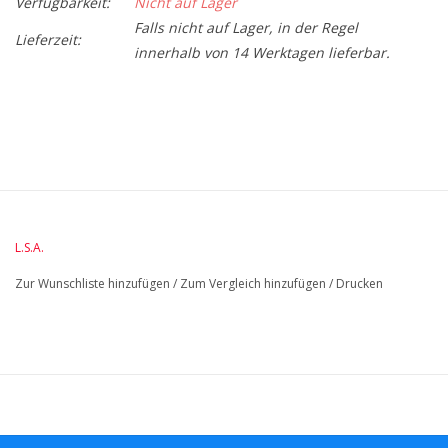
Verfügbarkeit:
Nicht auf Lager
Falls nicht auf Lager, in der Regel
Lieferzeit:
innerhalb von 14 Werktagen lieferbar.
BreedteMM:
150
DiameterMM:
HoogteMM:
350
LengteMM:
150
L.S.A.
Zur Wunschliste hinzufügen
/
Zum Vergleich hinzufügen
/
Drucken