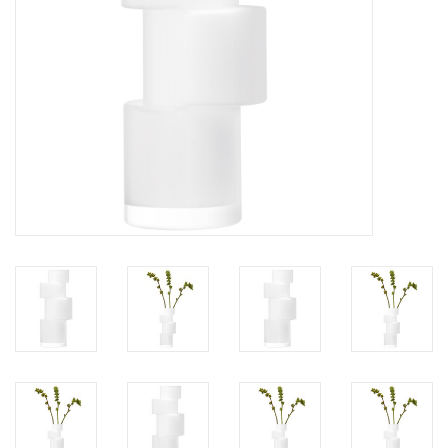
Kaffee & Tee
Bar & Wein