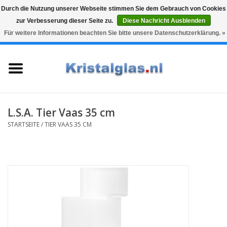
Durch die Nutzung unserer Webseite stimmen Sie dem Gebrauch von Cookies
zur Verbesserung dieser Seite zu.
Diese Nachricht Ausblenden
Top klasse
Snelle levering
Graveren
Für weitere Informationen beachten Sie bitte unsere Datenschutzerklärung. »
0 Artikel - €0,00
Startseite
Gläser
Karaffen
L.S.A. Tier Vaas 35 cm
STARTSEITE
/
TIER VAAS 35 CM
Glasgravur fur karaffe und
weinglaser
Vasen
Geschenke