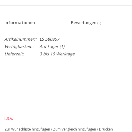
Informationen
Bewertungen
(0)
Artikelnummer::
LS 580857
Verfügbarkeit:
Auf Lager
(1)
Lieferzeit:
3 bis 10 Werktage
BreedteMM:
150
DiameterMM:
HoogteMM:
350
LengteMM:
150
L.S.A.
Zur Wunschliste hinzufügen
/
Zum Vergleich hinzufügen
/
Drucken