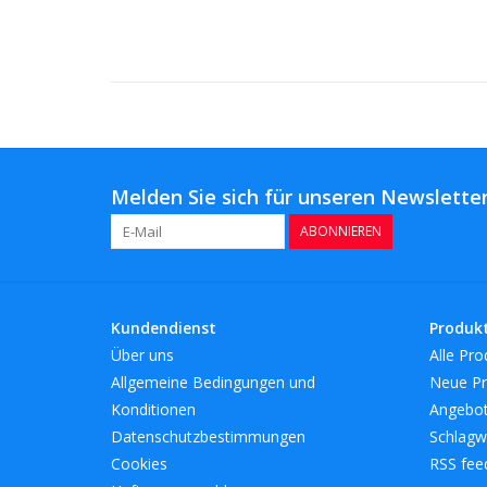
Melden Sie sich für unseren Newsletter
ABONNIEREN
Kundendienst
Produk
Über uns
Alle Pro
Allgemeine Bedingungen und
Neue Pr
Konditionen
Angebo
Datenschutzbestimmungen
Schlagw
Cookies
RSS fee