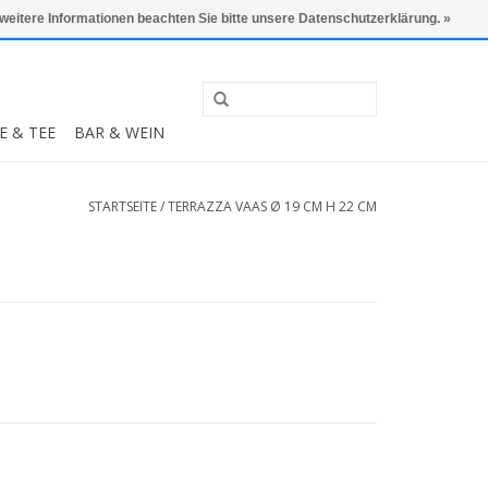
0 Artikel - €0,00
Mein Konto / Kundenkonto anlegen
 weitere Informationen beachten Sie bitte unsere Datenschutzerklärung. »
E & TEE
BAR & WEIN
STARTSEITE
/
TERRAZZA VAAS Ø 19 CM H 22 CM