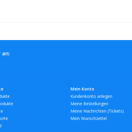
 an:
te
Mein Konto
dukte
Kundenkonto anlegen
odukte
Meine Bestellungen
te
Meine Nachrichten (Tickets)
orte
Mein Wunschzettel
d