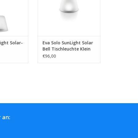
ight Solar-
Eva Solo SunLight Solar
Bell Tischleuchte Klein
Aluminium
€96,00
 an: