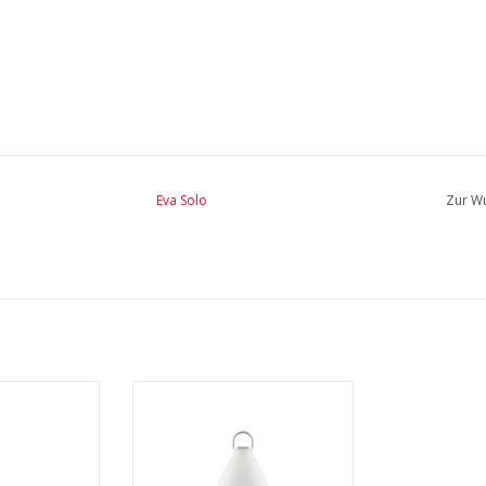
Eva Solo
Zur Wu
r-Hanglampe
SunLight Solar Bell Tischleuchte
Klein Aluminium
INFO
MEHR INFO