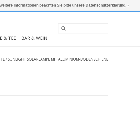
0 Artikel - €0,00
Mein Konto / Kundenkonto anlegen
 weitere Informationen beachten Sie bitte unsere Datenschutzerklärung. »
E & TEE
BAR & WEIN
ITE
/
SUNLIGHT SOLARLAMPE MIT ALUMINIUM-BODENSCHIENE