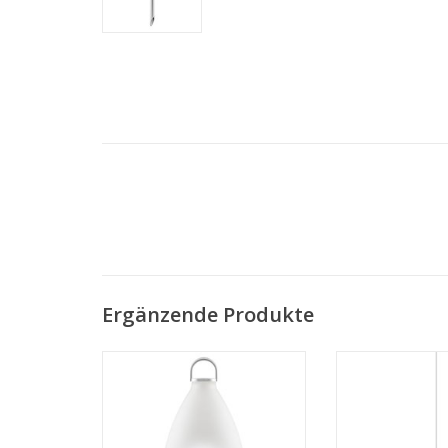
Ergänzende Produkte
SunLight Solarglocke Tischlampe
SunLight Sola
Groß Aluminium
MEHR 
MEHR INFO