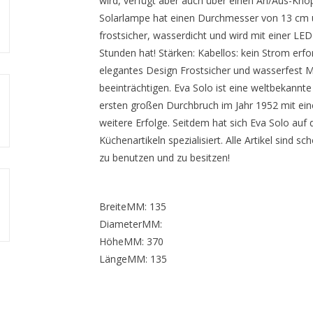
wird, verfügt aber auch über einen An/Aus-Kno
Solarlampe hat einen Durchmesser von 13 cm 
frostsicher, wasserdicht und wird mit einer LE
Stunden hat! Stärken: Kabellos: kein Strom erfo
elegantes Design Frostsicher und wasserfest
beeinträchtigen. Eva Solo ist eine weltbekannt
ersten großen Durchbruch im Jahr 1952 mit ein
weitere Erfolge. Seitdem hat sich Eva Solo auf
Küchenartikeln spezialisiert. Alle Artikel sind
zu benutzen und zu besitzen!
BreiteMM: 135
DiameterMM:
HöheMM: 370
LängeMM: 135