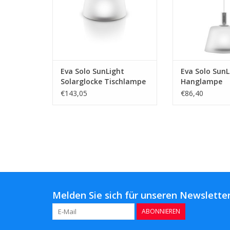
Eva Solo SunLight
Eva Solo SunL
Solarglocke Tischlampe
Hanglampe
Groß Aluminium
€143,05
€86,40
Melden Sie sich für unseren Newsletter
ABONNIEREN