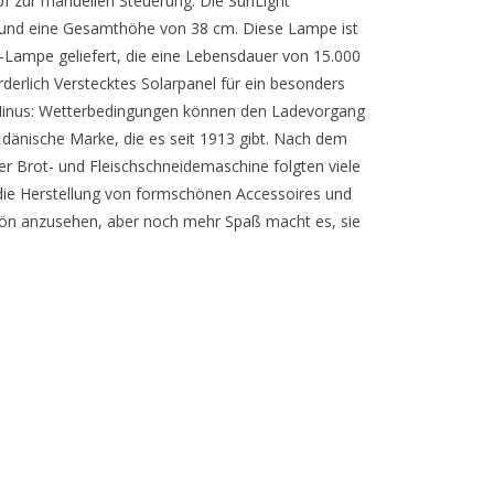
pf zur manuellen Steuerung. Die SunLight
und eine Gesamthöhe von 38 cm. Diese Lampe ist
D-Lampe geliefert, die eine Lebensdauer von 15.000
rderlich Verstecktes Solarpanel für ein besonders
 Minus: Wetterbedingungen können den Ladevorgang
e dänische Marke, die es seit 1913 gibt. Nach dem
er Brot- und Fleischschneidemaschine folgten viele
 die Herstellung von formschönen Accessoires und
 schön anzusehen, aber noch mehr Spaß macht es, sie