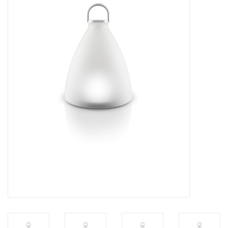
Kaffee & Tee
Bar & Wein