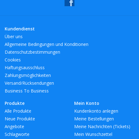
BreiteMM: 139
DurchmesserMM: 139
HöheMM: 200
Kundendienst
LängeMM: 139
Über uns
Allgemeine Bedingungen und Konditionen
Datenschutzbestimmungen
Cookies
Haftungsausschluss
Zahlungsmöglichkeiten
Versand/Rücksendungen
Business To Business
Produkte
Mein Konto
Alle Produkte
Kundenkonto anlegen
Neue Produkte
Meine Bestellungen
Angebote
Meine Nachrichten (Tickets)
Schlagworte
Mein Wunschzettel