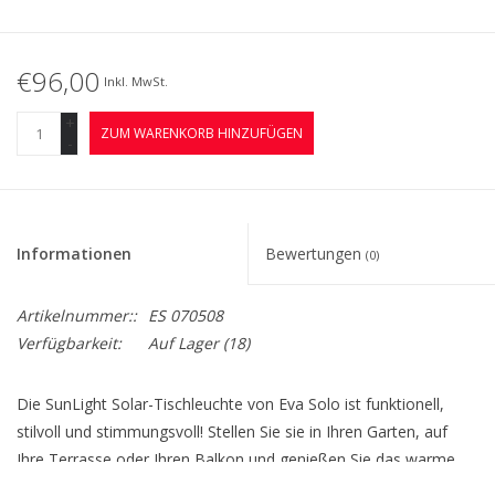
€96,00
Inkl. MwSt.
+
ZUM WARENKORB HINZUFÜGEN
-
Informationen
Bewertungen
(0)
Artikelnummer::
ES 070508
Verfügbarkeit:
Auf Lager
(18)
Die SunLight Solar-Tischleuchte von Eva Solo ist funktionell,
stilvoll und stimmungsvoll! Stellen Sie sie in Ihren Garten, auf
Ihre Terrasse oder Ihren Balkon und genießen Sie das warme
weiße Licht. Die Lampe wird mit Solarenergie betrieben und