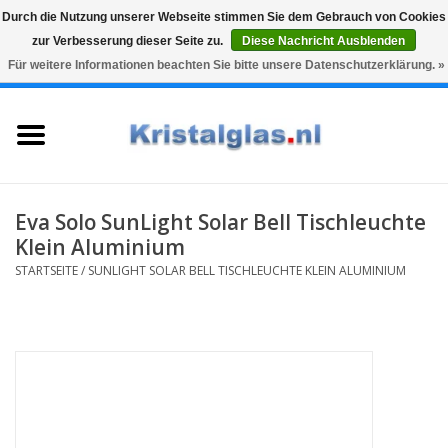
Durch die Nutzung unserer Webseite stimmen Sie dem Gebrauch von Cookies
zur Verbesserung dieser Seite zu.
Diese Nachricht Ausblenden
Top klasse
Snelle levering
Graveren
Für weitere Informationen beachten Sie bitte unsere Datenschutzerklärung. »
0 Artikel - €0,00
Startseite
Gläser
Karaffen
Eva Solo SunLight Solar Bell Tischleuchte
Klein Aluminium
Glasgravur fur karaffe und
STARTSEITE
/
SUNLIGHT SOLAR BELL TISCHLEUCHTE KLEIN ALUMINIUM
weinglaser
Vasen
Geschenke