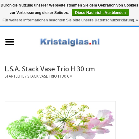
Durch die Nutzung unserer Webseite stimmen Sie dem Gebrauch von Cookies
zur Verbesserung dieser Seite zu.
Diese Nachricht Ausblenden
Top klasse
Snelle levering
Graveren
Für weitere Informationen beachten Sie bitte unsere Datenschutzerklärung. »
0 Artikel - €0,00
Startseite
Gläser
Karaffen
L.S.A. Stack Vase Trio H 30 cm
STARTSEITE
/
STACK VASE TRIO H 30 CM
Glasgravur fur karaffe und
weinglaser
Vasen
Geschenke