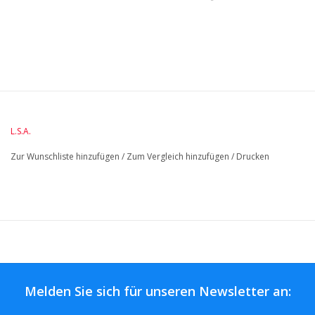
BreiteMM: 103
DurchmesserMM: 103
HöheMM: 125
L.S.A.
LängeMM: 103
Zur Wunschliste hinzufügen
/
Zum Vergleich hinzufügen
/
Drucken
Melden Sie sich für unseren Newsletter an: