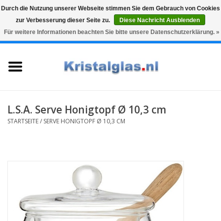
Durch die Nutzung unserer Webseite stimmen Sie dem Gebrauch von Cookies
zur Verbesserung dieser Seite zu.
Diese Nachricht Ausblenden
Top klasse
Snelle levering
Graveren
Für weitere Informationen beachten Sie bitte unsere Datenschutzerklärung. »
0 Artikel - €0,00
Startseite
Gläser
Karaffen
L.S.A. Serve Honigtopf Ø 10,3 cm
STARTSEITE
/
SERVE HONIGTOPF Ø 10,3 CM
Glasgravur fur karaffe und
weinglaser
Vasen
Geschenke