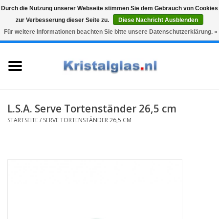
Durch die Nutzung unserer Webseite stimmen Sie dem Gebrauch von Cookies
zur Verbesserung dieser Seite zu.
Diese Nachricht Ausblenden
Top klasse
Snelle levering
Graveren
Für weitere Informationen beachten Sie bitte unsere Datenschutzerklärung. »
0 Artikel - €0,00
Startseite
Gläser
Karaffen
L.S.A. Serve Tortenständer 26,5 cm
STARTSEITE
/
SERVE TORTENSTÄNDER 26,5 CM
Glasgravur fur karaffe und
weinglaser
Vasen
Geschenke