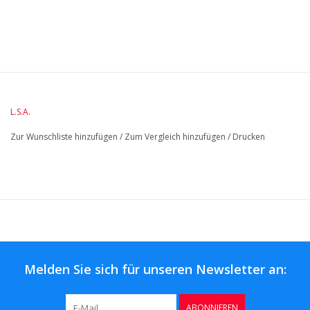
BreiteMM: 265
DurchmesserMM: 265
HöheMM: 250
LängeMM: 265
L.S.A.
Zur Wunschliste hinzufügen
/
Zum Vergleich hinzufügen
/
Drucken
Melden Sie sich für unseren Newsletter an:
ABONNIEREN