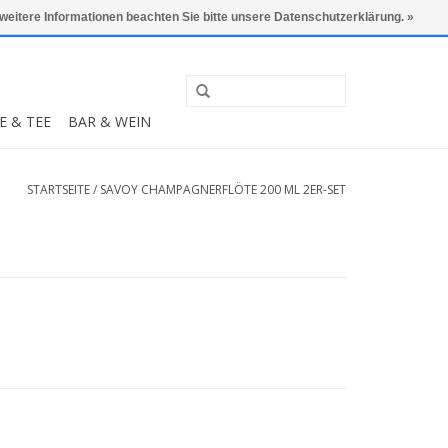
0 Artikel - €0,00
Mein Konto / Kundenkonto anlegen
 weitere Informationen beachten Sie bitte unsere Datenschutzerklärung. »
E & TEE
BAR & WEIN
STARTSEITE
/
SAVOY CHAMPAGNERFLÖTE 200 ML 2ER-SET