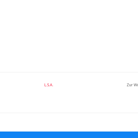
L.S.A.
Zur Wu