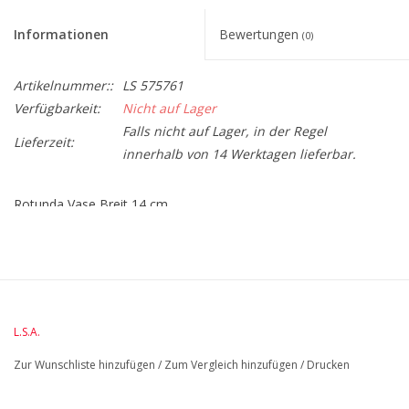
Informationen
Bewertungen
(0)
Artikelnummer::
LS 575761
Verfügbarkeit:
Nicht auf Lager
Falls nicht auf Lager, in der Regel
Lieferzeit:
innerhalb von 14 Werktagen lieferbar.
Rotunda Vase Breit 14 cm
BreiteMM: 267
DiameterMM:
HöheMM: 138
L.S.A.
LängeMM: 267
Zur Wunschliste hinzufügen
/
Zum Vergleich hinzufügen
/
Drucken