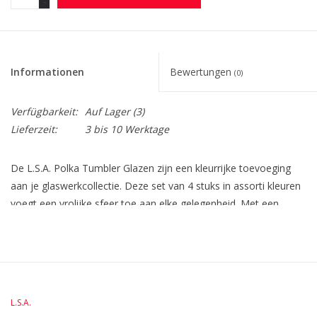
-
Informationen
Bewertungen
(0)
Verfügbarkeit:
Auf Lager
(3)
Lieferzeit:
3 bis 10 Werktage
De L.S.A. Polka Tumbler Glazen zijn een kleurrijke toevoeging
aan je glaswerkcollectie. Deze set van 4 stuks in assorti kleuren
voegt een vrolijke sfeer toe aan elke gelegenheid. Met een
inhoud van 420 ml zijn deze glazen perfect voor het serveren
van je favoriete drankjes. Gemaakt van hoogwaardig glas,
hebben ze een stevige constructie en zijn ze gemakkelijk schoon
te maken. De afmetingen van de glazen zijn L. 8,5 x B. 8,5 x H. 9
cm, met een diameter van 8,5 cm. Voeg wat kleur toe aan je
L.S.A.
tafel met deze stijlvolle Polka Tumbler Glazen.