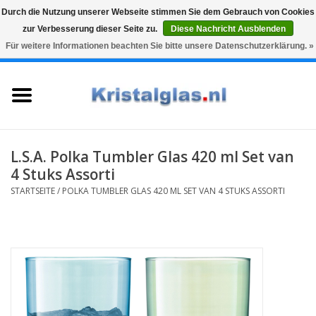
Durch die Nutzung unserer Webseite stimmen Sie dem Gebrauch von Cookies
zur Verbesserung dieser Seite zu.
Diese Nachricht Ausblenden
Top klasse
Snelle levering
Graveren
Für weitere Informationen beachten Sie bitte unsere Datenschutzerklärung. »
0 Artikel - €0,00
Startseite
Gläser
Karaffen
L.S.A. Polka Tumbler Glas 420 ml Set van
4 Stuks Assorti
Glasgravur fur karaffe und
STARTSEITE
/
POLKA TUMBLER GLAS 420 ML SET VAN 4 STUKS ASSORTI
weinglaser
Vasen
Geschenke