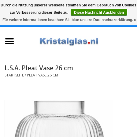
Durch die Nutzung unserer Webseite stimmen Sie dem Gebrauch von Cookies
zur Verbesserung dieser Seite zu.
Diese Nachricht Ausblenden
Top klasse
Snelle levering
Graveren
Für weitere Informationen beachten Sie bitte unsere Datenschutzerklärung. »
0 Artikel - €0,00
Startseite
Gläser
Karaffen
L.S.A. Pleat Vase 26 cm
STARTSEITE
/
PLEAT VASE 26 CM
Glasgravur fur karaffe und
weinglaser
Vasen
Geschenke