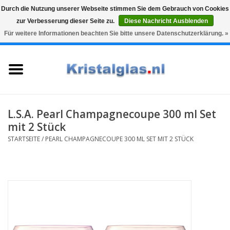
Durch die Nutzung unserer Webseite stimmen Sie dem Gebrauch von Cookies
zur Verbesserung dieser Seite zu.
Diese Nachricht Ausblenden
Top klasse
Snelle levering
Graveren
Für weitere Informationen beachten Sie bitte unsere Datenschutzerklärung. »
0 Artikel - €0,00
Startseite
Gläser
Karaffen
L.S.A. Pearl Champagnecoupe 300 ml Set
mit 2 Stück
Glasgravur fur karaffe und
STARTSEITE
/
PEARL CHAMPAGNECOUPE 300 ML SET MIT 2 STÜCK
weinglaser
Vasen
Geschenke