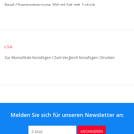
Pearl Champagnecoupe 300 ml Set mit 2 stuck
BreedteMM:
105
DiameterMM:
105
HoogteMM:
160
LengteMM:
105
L.S.A.
Zur Wunschliste hinzufügen
/
Zum Vergleich hinzufügen
/
Drucken
Melden Sie sich für unseren Newsletter an:
ABONNIEREN