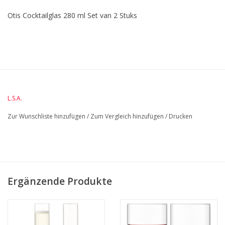
Otis Cocktailglas 280 ml Set van 2 Stuks
BreedteMM:
93
DiameterMM:
93
HoogteMM:
156
LengteMM:
93
L.S.A.
Zur Wunschliste hinzufügen
/
Zum Vergleich hinzufügen
/
Drucken
Ergänzende Produkte