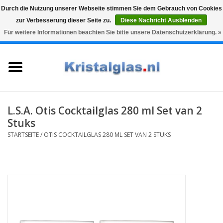
Durch die Nutzung unserer Webseite stimmen Sie dem Gebrauch von Cookies
zur Verbesserung dieser Seite zu.
Diese Nachricht Ausblenden
Top klasse
Snelle levering
Graveren
Für weitere Informationen beachten Sie bitte unsere Datenschutzerklärung. »
0 Artikel - €0,00
Startseite
Gläser
Karaffen
L.S.A. Otis Cocktailglas 280 ml Set van 2
Stuks
Glasgravur fur karaffe und
STARTSEITE
/
OTIS COCKTAILGLAS 280 ML SET VAN 2 STUKS
weinglaser
Vasen
Geschenke