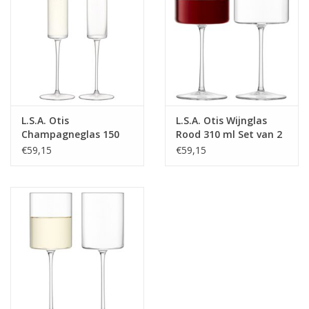
L.S.A. Otis
L.S.A. Otis Wijnglas
Champagneglas 150
Rood 310 ml Set van 2
ml Set van 2 Stuks
Stuks
€59,15
€59,15