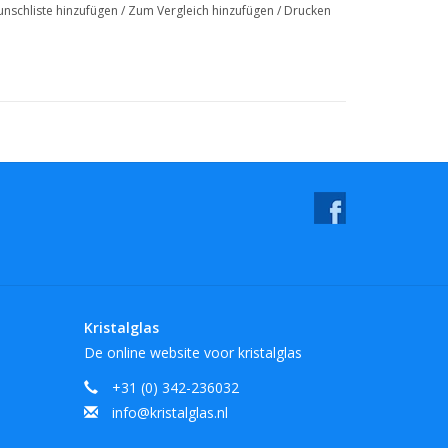
nschliste hinzufügen
/
Zum Vergleich hinzufügen
/
Drucken
Kristalglas
De online website voor kristalglas
+31 (0) 342-236032
info@kristalglas.nl