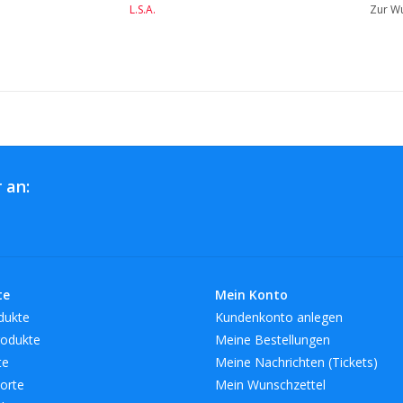
L.S.A.
Zur Wu
 an:
te
Mein Konto
dukte
Kundenkonto anlegen
odukte
Meine Bestellungen
te
Meine Nachrichten (Tickets)
orte
Mein Wunschzettel