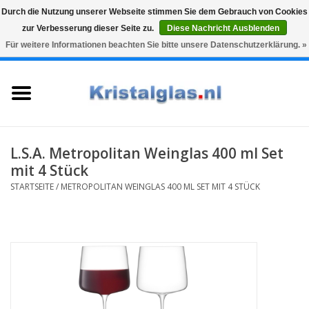
Durch die Nutzung unserer Webseite stimmen Sie dem Gebrauch von Cookies
zur Verbesserung dieser Seite zu.
Diese Nachricht Ausblenden
Top klasse
Snelle levering
Graveren
Für weitere Informationen beachten Sie bitte unsere Datenschutzerklärung. »
0 Artikel - €0,00
Startseite
Gläser
Karaffen
L.S.A. Metropolitan Weinglas 400 ml Set
mit 4 Stück
Glasgravur fur karaffe und
STARTSEITE
/
METROPOLITAN WEINGLAS 400 ML SET MIT 4 STÜCK
weinglaser
Vasen
Geschenke