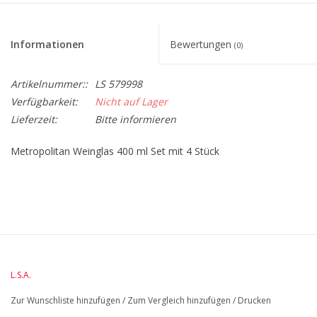
Informationen
Bewertungen
(0)
Artikelnummer::
LS 579998
Verfügbarkeit:
Nicht auf Lager
Lieferzeit:
Bitte informieren
Metropolitan Weinglas 400 ml Set mit 4 Stück
BreedteMM:
90
DiameterMM:
HoogteMM:
200
LengteMM:
90
L.S.A.
Zur Wunschliste hinzufügen
/
Zum Vergleich hinzufügen
/
Drucken