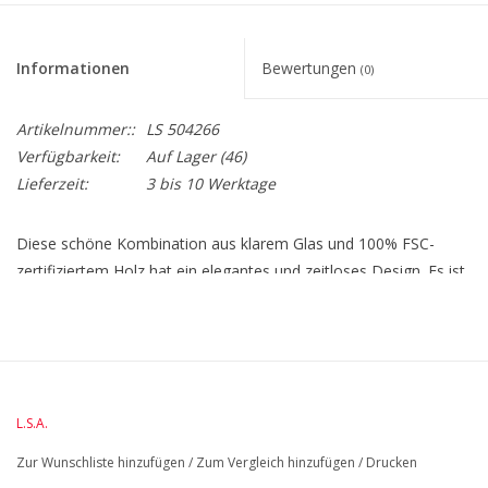
Informationen
Bewertungen
(0)
Artikelnummer::
LS 504266
Verfügbarkeit:
Auf Lager
(46)
Lieferzeit:
3 bis 10 Werktage
Diese schöne Kombination aus klarem Glas und 100% FSC-
zertifiziertem Holz hat ein elegantes und zeitloses Design. Es ist
Teil der Lotta-Serie der britischen Marke L.S.A. Das Glas wird
von echten Handwerkern mundgeblasen, um die beste Qualität
zu garantieren. Erhältlich in vielen Größen, also schauen Sie sich
auch die anderen Kollektionen der Lotta-Serie an!
L.S.A.
BreiteMM: 130
Zur Wunschliste hinzufügen
/
Zum Vergleich hinzufügen
/
Drucken
DurchmesserMM: 130