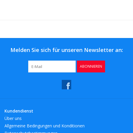
HöheMM: 180
LängeMM: 130
Melden Sie sich für unseren Newsletter an:
ABONNIEREN
Kundendienst
Über uns
Allgemeine Bedingungen und Konditionen