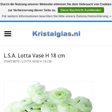
Durch die Nutzung unserer Webseite stimmen Sie dem Gebrauch von Cookies
zur Verbesserung dieser Seite zu.
Diese Nachricht Ausblenden
Top klasse
Snelle levering
Graveren
Für weitere Informationen beachten Sie bitte unsere Datenschutzerklärung. »
0 Artikel - €0,00
Startseite
Gläser
Karaffen
L.S.A. Lotta Vase H 18 cm
STARTSEITE
/
LOTTA VASE H 18 CM
Glasgravur fur karaffe und
weinglaser
Vasen
Geschenke