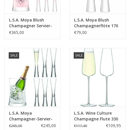
L.S.A. Moya Blush
L.S.A. Moya Blush
Champagner Servier-
Champagnerflöte 170
Set mit 7 Teilen
ml 2er Set
€365,00
€79,00
SALE
SALE
L.S.A. Moya
L.S.A. Wine Culture
Champagner-Servier-
Champagne Flute 330
Set, 7 Stück
ml Set van 2 Stuks
€245,00
€109,95
€265,00
€117,40