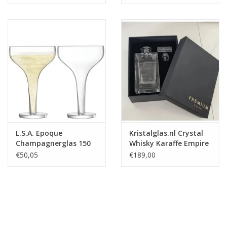
L.S.A. Epoque
Kristalglas.nl Crystal
Champagnerglas 150
Whisky Karaffe Empire
ml 2er-Set - Copy
750ml - In
€50,05
€189,00
Geschenkbox