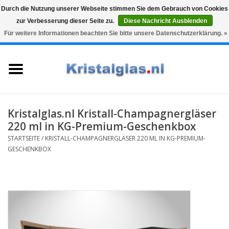
Durch die Nutzung unserer Webseite stimmen Sie dem Gebrauch von Cookies
zur Verbesserung dieser Seite zu.
Diese Nachricht Ausblenden
Top klasse
Snelle levering
Graveren
Für weitere Informationen beachten Sie bitte unsere Datenschutzerklärung. »
0 Artikel - €0,00
Startseite
Gläser
Karaffen
Kristalglas.nl Kristall-Champagnergläser
220 ml in KG-Premium-Geschenkbox
Glasgravur fur karaffe und
STARTSEITE
/
KRISTALL-CHAMPAGNERGLÄSER 220 ML IN KG-PREMIUM-
weinglaser
GESCHENKBOX
Vasen
Geschenke