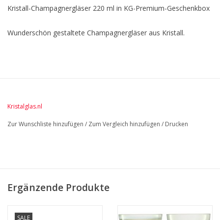
Kristall-Champagnergläser 220 ml in KG-Premium-Geschenkbox

Wunderschön gestaltete Champagnergläser aus Kristall.

Diese Gläser werden in einer luxuriösen KG Premium-
Geschenkbox geliefert

Die Gläser bestehen aus luxuriös geschnitztem Schaumstoff

Ein fantastisches Geschenk zum Verschenken oder Empfangen

Kristalglas.nl
Zur Wunschliste hinzufügen
/
Zum Vergleich hinzufügen
/
Drucken
Die gläser kann mit Ihrem eigenen Text und/oder Logo graviert 
werden

Ein fantastisches Hochzeitsgeschenk
Ergänzende Produkte
SALE