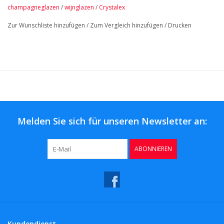
Wir empfehlen Handwäsche.
champagneglazen
/
wijnglazen
/
Crystalex
Elements Wassergläser und Weingläser sind ebenfalls erhältlich.
Zur Wunschliste hinzufügen
/
Zum Vergleich hinzufügen
/
Drucken
Melden Sie sich für unseren Newsletter an:
ABONNIEREN
Kundendienst