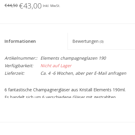
€43,00
€44,50
Inkl. MwSt.
Informationen
Bewertungen
(0)
Artikelnummer::
Elements champagneglazen 190
Verfügbarkeit:
Nicht auf Lager
Lieferzeit:
Ca. 4 -6 Wochen, aber per E-Mail anfragen
6 fantastische Champagnergläser aus Kristall Elements 190ml.
Es handelt sich um 6 verschiedene Gläser mit gestrahlten
Motiven.
Mit diesen Gläsern stehlen Sie die Show und Ihr Wein wird noch
besser schmecken.
Hergestellt aus hochwertigem Titankristallglas.