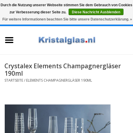
Durch die Nutzung unserer Webseite stimmen Sie dem Gebrauch von Cookies
zur Verbesserung dieser Seite zu.
Diese Nachricht Ausblenden
Top klasse
Snelle levering
Graveren
Für weitere Informationen beachten Sie bitte unsere Datenschutzerklärung. »
0 Artikel - €0,00
Startseite
Gläser
Karaffen
Crystalex Elements Champagnergläser
190ml
Glasgravur fur karaffe und
STARTSEITE
/
ELEMENTS CHAMPAGNERGLÄSER 190ML
weinglaser
Vasen
Geschenke