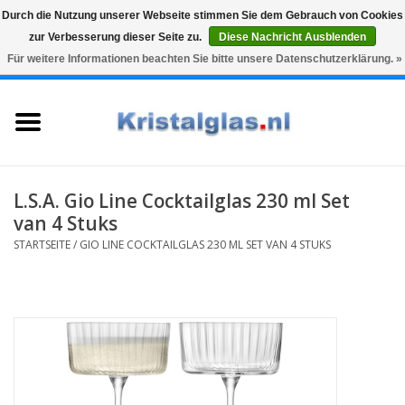
Durch die Nutzung unserer Webseite stimmen Sie dem Gebrauch von Cookies
zur Verbesserung dieser Seite zu.
Diese Nachricht Ausblenden
Top klasse
Snelle levering
Graveren
Für weitere Informationen beachten Sie bitte unsere Datenschutzerklärung. »
0 Artikel - €0,00
Startseite
Gläser
Karaffen
L.S.A. Gio Line Cocktailglas 230 ml Set
van 4 Stuks
Glasgravur fur karaffe und
STARTSEITE
/
GIO LINE COCKTAILGLAS 230 ML SET VAN 4 STUKS
weinglaser
Vasen
Geschenke