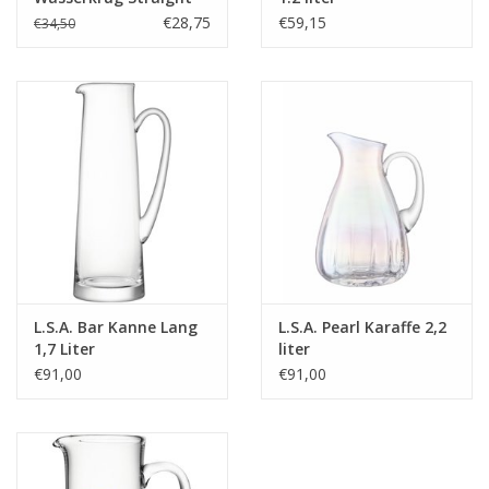
DiameterMM:
102
1200ml
€28,75
€59,15
€34,50
HoogteMM:
301
LengteMM:
102
L.S.A. Bar Kanne Lang
L.S.A. Pearl Karaffe 2,2
1,7 Liter
liter
€91,00
€91,00