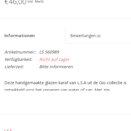
€46,00
Inkl. MwSt.
Informationen
Bewertungen
(0)
Artikelnummer::
LS 560989
Verfügbarkeit:
Nicht auf Lager
Lieferzeit:
Bitte informieren
Deze handgemaakte glazen karaf van L.S.A uit de Gio-collectie is
ontwikkeld voor het serveren van water of sap. Met zijn
eigentijdse vorm is het een stijlvolle toevoeging aan je tafelblad.
Combineer met een set glazen uit de Gio-collectie voor een
gecoördineerde, moderne look. * Gio Karaf * Transparant *
1,35 liter * 10,2x10,2x30,1 cm * Glas L.S.A. International, een
Brits bedrijf, wordt beschouwd als een van Europa’s
L.S.A.