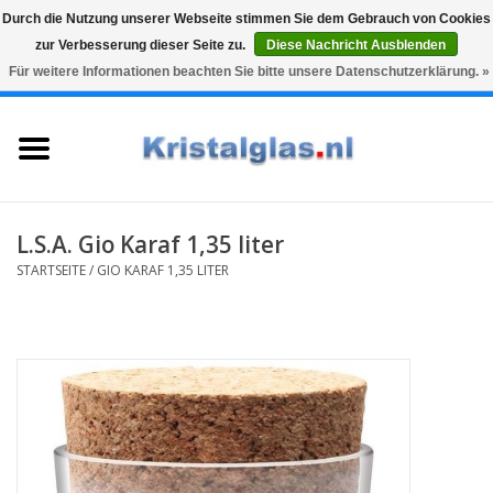
Durch die Nutzung unserer Webseite stimmen Sie dem Gebrauch von Cookies
zur Verbesserung dieser Seite zu.
Diese Nachricht Ausblenden
Top klasse
Snelle levering
Graveren
Für weitere Informationen beachten Sie bitte unsere Datenschutzerklärung. »
0 Artikel - €0,00
Startseite
Gläser
Karaffen
L.S.A. Gio Karaf 1,35 liter
STARTSEITE
/
GIO KARAF 1,35 LITER
Glasgravur fur karaffe und
weinglaser
Vasen
Geschenke