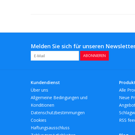
Melden Sie sich für unseren Newsletter
ABONNIEREN
Kundendienst
Produk
Über uns
Alle Pro
Allgemeine Bedingungen und
Neue Pr
Konditionen
Angebo
Datenschutzbestimmungen
Schlagw
Cookies
RSS fee
Haftungsausschluss