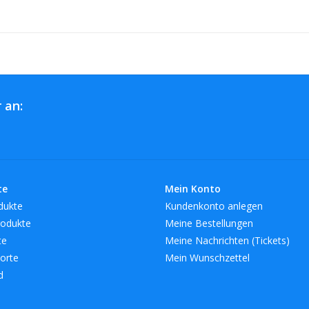
 an:
te
Mein Konto
dukte
Kundenkonto anlegen
odukte
Meine Bestellungen
te
Meine Nachrichten (Tickets)
orte
Mein Wunschzettel
d