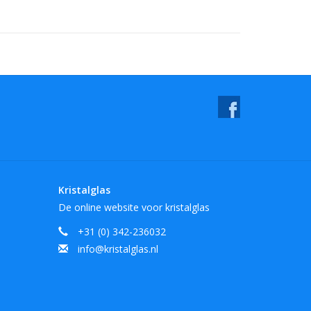
Kristalglas
De online website voor kristalglas
+31 (0) 342-236032
info@kristalglas.nl