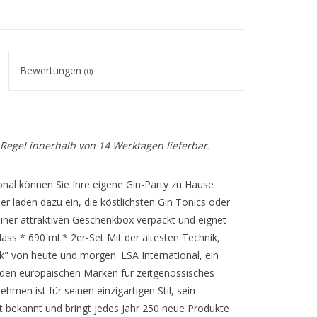
Bewertungen
(0)
r Regel innerhalb von 14 Werktagen lieferbar.
ional können Sie Ihre eigene Gin-Party zu Hause
r laden dazu ein, die köstlichsten Gin Tonics oder
 einer attraktiven Geschenkbox verpackt und eignet
lass * 690 ml * 2er-Set Mit der ältesten Technik,
ok" von heute und morgen. LSA International, ein
enden europäischen Marken für zeitgenössisches
hmen ist für seinen einzigartigen Stil, sein
ät bekannt und bringt jedes Jahr 250 neue Produkte