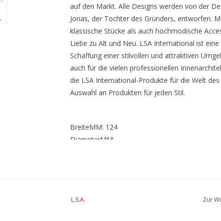
auf den Markt. Alle Designs werden von der De
Jonas, der Tochter des Gründers, entworfen. Mo
klassische Stücke als auch hochmodische Access
Liebe zu Alt und Neu. LSA International ist eine I
Schaffung einer stilvollen und attraktiven Umg
auch für die vielen professionellen Innenarchit
die LSA International-Produkte für die Welt d
Auswahl an Produkten für jeden Stil.
BreiteMM: 124
DiameterMM:
HöheMM: 183
LängeMM: 124
L.S.A.
Zur Wu