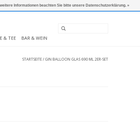
0 Artikel - €0,00
Mein Konto / Kundenkonto anlegen
 weitere Informationen beachten Sie bitte unsere Datenschutzerklärung. »
E & TEE
BAR & WEIN
STARTSEITE
/
GIN BALLOON GLAS 690 ML 2ER-SET