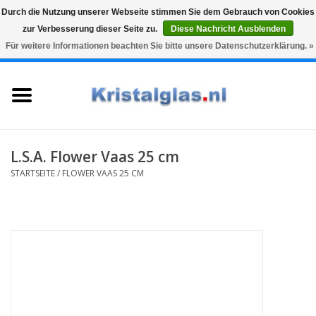
Durch die Nutzung unserer Webseite stimmen Sie dem Gebrauch von Cookies
zur Verbesserung dieser Seite zu.
Diese Nachricht Ausblenden
Top klasse
Snelle levering
Graveren
Für weitere Informationen beachten Sie bitte unsere Datenschutzerklärung. »
0 Artikel - €0,00
Startseite
Gläser
Karaffen
L.S.A. Flower Vaas 25 cm
STARTSEITE
/
FLOWER VAAS 25 CM
Glasgravur fur karaffe und
weinglaser
Vasen
Geschenke