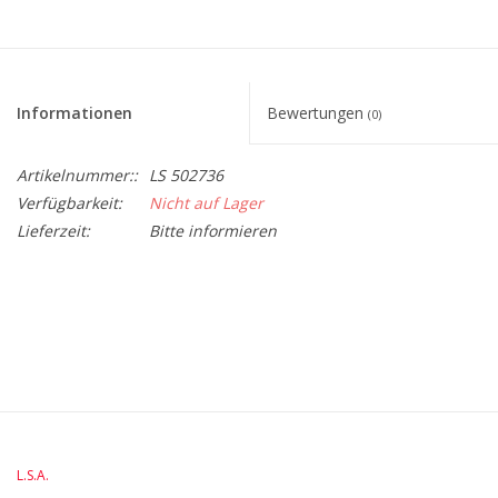
Informationen
Bewertungen
(0)
Artikelnummer::
LS 502736
Verfügbarkeit:
Nicht auf Lager
Lieferzeit:
Bitte informieren
BreiteMM: 108
DurchmesserMM: 130
HöheMM: 130
LängeMM: 108
L.S.A.