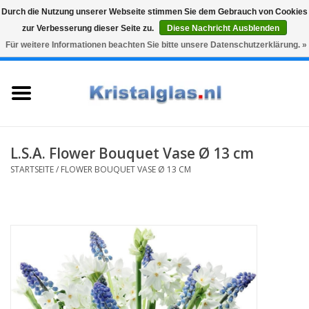
Durch die Nutzung unserer Webseite stimmen Sie dem Gebrauch von Cookies
zur Verbesserung dieser Seite zu.
Diese Nachricht Ausblenden
Top klasse
Snelle levering
Graveren
Für weitere Informationen beachten Sie bitte unsere Datenschutzerklärung. »
0 Artikel - €0,00
Startseite
Gläser
Karaffen
L.S.A. Flower Bouquet Vase Ø 13 cm
STARTSEITE
/
FLOWER BOUQUET VASE Ø 13 CM
Glasgravur fur karaffe und
weinglaser
Vasen
Geschenke