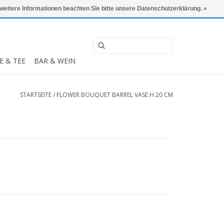
0 Artikel - €0,00
Mein Konto / Kundenkonto anlegen
 weitere Informationen beachten Sie bitte unsere Datenschutzerklärung. »
E & TEE
BAR & WEIN
STARTSEITE
/
FLOWER BOUQUET BARREL VASE H 20 CM