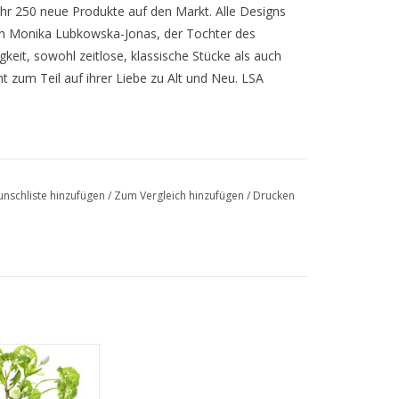
ahr 250 neue Produkte auf den Markt. Alle Designs
rin Monika Lubkowska-Jonas, der Tochter des
keit, sowohl zeitlose, klassische Stücke als auch
 zum Teil auf ihrer Liebe zu Alt und Neu. LSA
ich für Design und die Schaffung einer stilvollen und
essieren. Das gilt auch für die vielen
onal renommierten Hotelketten, die LSA
gewerbes auswählen. Eine wunderbare Auswahl an
nschliste hinzufügen
/
Zum Vergleich hinzufügen
/
Drucken
Vase 28 cm
R INFO