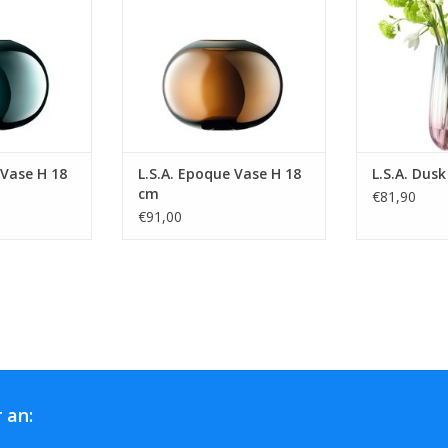
 Vase H 18
L.S.A. Epoque Vase H 18
L.S.A. Dus
cm
€81,90
€91,00
 an: