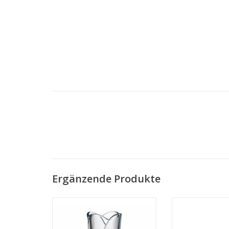
Ergänzende Produkte
1 Kristall Blumenvase Globus
Epoque Vase
30,5cm hoch.
MEHR 
MEHR INFO