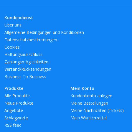
hotelketens die LSA-producten voor de wereld van gastvrijheid
selecteren. Voor iedere stijl een prachtig programma aan
producten.
Kundendienst
Über uns
BreedteMM:
173
Allgemeine Bedingungen und Konditionen
DiameterMM:
173
Datenschutzbestimmungen
HoogteMM:
134
Cookies
LengteMM:
173
Haftungsausschluss
Zahlungsmöglichkeiten
Versand/Rücksendungen
Business To Business
Produkte
Mein Konto
Alle Produkte
Kundenkonto anlegen
Neue Produkte
Meine Bestellungen
Angebote
Meine Nachrichten (Tickets)
Schlagworte
Mein Wunschzettel
RSS feed