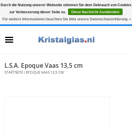
Durch die Nutzung unserer Webseite stimmen Sie dem Gebrauch von Cookies
zur Verbesserung dieser Seite zu.
Diese Nachricht Ausblenden
Top klasse
Snelle levering
Graveren
Für weitere Informationen beachten Sie bitte unsere Datenschutzerklärung. »
0 Artikel - €0,00
Startseite
Gläser
Karaffen
L.S.A. Epoque Vaas 13,5 cm
STARTSEITE
/
EPOQUE VAAS 13,5 CM
Glasgravur fur karaffe und
weinglaser
Vasen
Geschenke