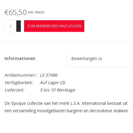
€65,50
Inkl. MwSt.
+
ZUM WARENKORB HINZUFÜGEN
-
Informationen
Bewertungen
(0)
Artikelnummer::
LS 57486
Verfügbarkeit:
Auf Lager
(3)
Lieferzeit:
3 bis 10 Werktage
De Epoque collectie van het merk L.S.A. International bestaat uit
een verzameling mondgeblazen bargerei en decoratieve stukken
afgewerkt met glans voor een weelderige, jazz-achtige
esthetiek. Deze lage ronde mondgeblazen vaas is gemaakt van
gekleurd glas en versierd met iriserende glans. Voor korte stelen