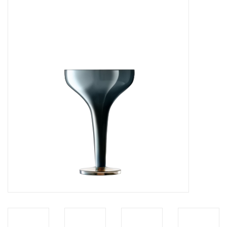
Kaffee & Tee
Bar & Wein