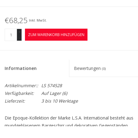
€68,25
Inkl. MwSt.
+
ZUM WARENKORB HINZUFÜGEN
-
Informationen
Bewertungen
(0)
Artikelnummer::
LS 574528
Verfügbarkeit:
Auf Lager
(6)
Lieferzeit:
3 bis 10 Werktage
Die Epoque-Kollektion der Marke L.S.A. International besteht aus
mundgeblasenem Bargeschirr und dekorativen Gegenständen,
die mit einer glänzenden Oberfläche versehen sind und eine