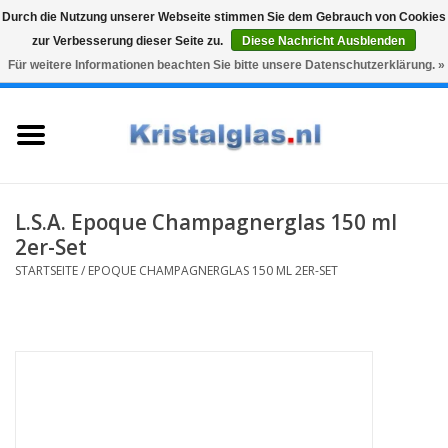
Durch die Nutzung unserer Webseite stimmen Sie dem Gebrauch von Cookies
zur Verbesserung dieser Seite zu.
Diese Nachricht Ausblenden
Top klasse
Snelle levering
Graveren
Für weitere Informationen beachten Sie bitte unsere Datenschutzerklärung. »
0 Artikel - €0,00
Startseite
Gläser
Karaffen
L.S.A. Epoque Champagnerglas 150 ml
2er-Set
Glasgravur fur karaffe und
STARTSEITE
/
EPOQUE CHAMPAGNERGLAS 150 ML 2ER-SET
weinglaser
Vasen
Geschenke