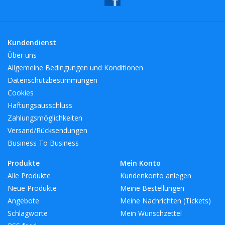
Inspiration für alle, die sich für Design und die Schaffung einer
stilvollen und attraktiven Umgebung zum Leben und Essen
interessieren. Das gilt auch für die vielen professionellen
Kundendienst
Innenarchitekten und international renommierten Hotelketten,
Über uns
die LSA-Produkte für die Welt des Gastgewerbes auswählen.
Allgemeine Bedingungen und Konditionen
Eine wunderbare Auswahl an Produkten für jeden Stil.
Datenschutzbestimmungen
Cookies
BreiteMM: 90
Haftungsausschluss
DiameterMM:
Zahlungsmöglichkeiten
HöheMM: 136
Versand/Rücksendungen
LängeMM: 90
Business To Business
Produkte
Mein Konto
Alle Produkte
Kundenkonto anlegen
Neue Produkte
Meine Bestellungen
Angebote
Meine Nachrichten (Tickets)
Schlagworte
Mein Wunschzettel