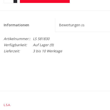
-
Informationen
Bewertungen
(0)
Artikelnummer::
LS 581830
Verfügbarkeit:
Auf Lager
(9)
Lieferzeit:
3 bis 10 Werktage
BreedteMM:
168
DiameterMM:
HoogteMM:
230
LengteMM:
84
L.S.A.