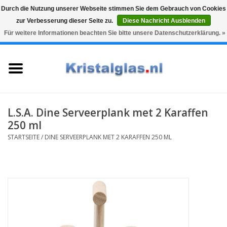
Durch die Nutzung unserer Webseite stimmen Sie dem Gebrauch von Cookies
zur Verbesserung dieser Seite zu.
Diese Nachricht Ausblenden
Top klasse
Snelle levering
Graveren
Für weitere Informationen beachten Sie bitte unsere Datenschutzerklärung. »
0 Artikel - €0,00
Startseite
Gläser
Karaffen
L.S.A. Dine Serveerplank met 2 Karaffen
250 ml
Glasgravur fur karaffe und
STARTSEITE
/
DINE SERVEERPLANK MET 2 KARAFFEN 250 ML
weinglaser
Vasen
Geschenke