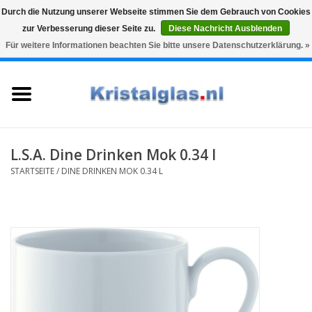
Durch die Nutzung unserer Webseite stimmen Sie dem Gebrauch von Cookies
zur Verbesserung dieser Seite zu.
Diese Nachricht Ausblenden
Top klasse
Snelle levering
Graveren
Für weitere Informationen beachten Sie bitte unsere Datenschutzerklärung. »
0 Artikel - €0,00
Startseite
Gläser
Karaffen
L.S.A. Dine Drinken Mok 0.34 l
STARTSEITE
/
DINE DRINKEN MOK 0.34 L
Glasgravur fur karaffe und
weinglaser
Vasen
Geschenke