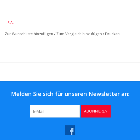
DiameterMM:
HoogteMM:
85
LengteMM:
115
L.S.A.
Zur Wunschliste hinzufügen
/
Zum Vergleich hinzufügen
/
Drucken
Melden Sie sich für unseren Newsletter an:
ABONNIEREN