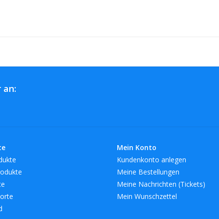
 an:
te
Mein Konto
dukte
Kundenkonto anlegen
odukte
Meine Bestellungen
te
Meine Nachrichten (Tickets)
orte
Mein Wunschzettel
d