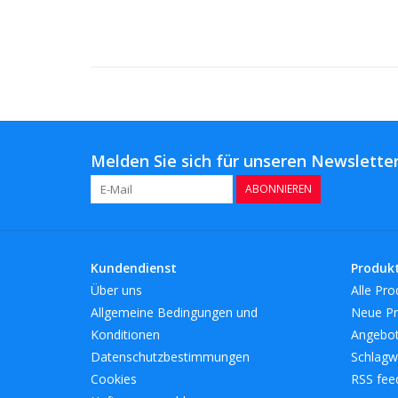
Melden Sie sich für unseren Newsletter
ABONNIEREN
Kundendienst
Produk
Über uns
Alle Pro
Allgemeine Bedingungen und
Neue Pr
Konditionen
Angebo
Datenschutzbestimmungen
Schlagw
Cookies
RSS fee