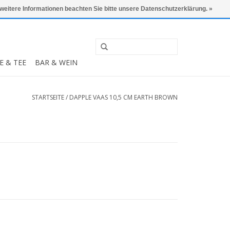
0 Artikel - €0,00
Mein Konto / Kundenkonto anlegen
 weitere Informationen beachten Sie bitte unsere Datenschutzerklärung. »
E & TEE
BAR & WEIN
STARTSEITE
/
DAPPLE VAAS 10,5 CM EARTH BROWN