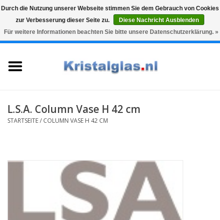
Durch die Nutzung unserer Webseite stimmen Sie dem Gebrauch von Cookies
zur Verbesserung dieser Seite zu.
Diese Nachricht Ausblenden
Top klasse
Snelle levering
Graveren
Für weitere Informationen beachten Sie bitte unsere Datenschutzerklärung. »
0 Artikel - €0,00
Startseite
Gläser
Karaffen
L.S.A. Column Vase H 42 cm
STARTSEITE
/
COLUMN VASE H 42 CM
Glasgravur fur karaffe und
weinglaser
Vasen
Geschenke