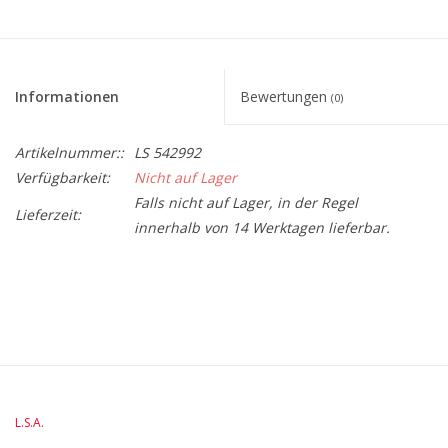
Informationen
Bewertungen
(0)
Artikelnummer::
LS 542992
Verfügbarkeit:
Nicht auf Lager
Falls nicht auf Lager, in der Regel
Lieferzeit:
innerhalb von 14 Werktagen lieferbar.
BreiteMM: 180
DurchmesserMM: 180
HöheMM: 420
L.S.A.
LängeMM: 180