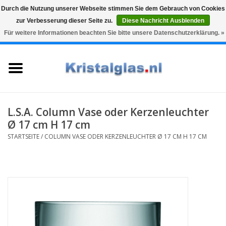
Durch die Nutzung unserer Webseite stimmen Sie dem Gebrauch von Cookies
zur Verbesserung dieser Seite zu.
Diese Nachricht Ausblenden
Top klasse
Snelle levering
Graveren
Für weitere Informationen beachten Sie bitte unsere Datenschutzerklärung. »
0 Artikel - €0,00
Startseite
Gläser
Karaffen
L.S.A. Column Vase oder Kerzenleuchter
Ø 17 cm H 17 cm
Glasgravur fur karaffe und
STARTSEITE
/
COLUMN VASE ODER KERZENLEUCHTER Ø 17 CM H 17 CM
weinglaser
Vasen
Geschenke