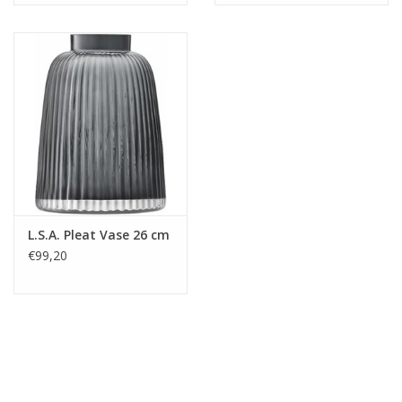
BreiteMM: 170
DiameterMM:
HöheMM: 170
LängeMM: 170
L.S.A. Pleat Vase 26 cm
€99,20