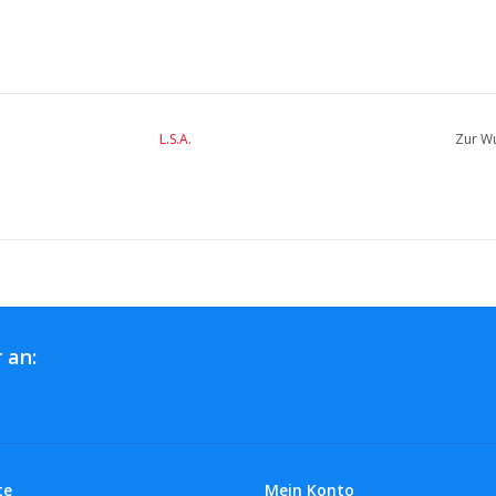
L.S.A.
Zur Wu
 an:
te
Mein Konto