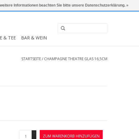
0 Artikel - €0,00
Mein Konto / Kundenkonto anlegen
 weitere Informationen beachten Sie bitte unsere Datenschutzerklärung. »
E & TEE
BAR & WEIN
STARTSEITE
/
CHAMPAGNE THEATRE GLAS 16,5CM
+
ZUM WARENKORB HINZUFÜGEN
-