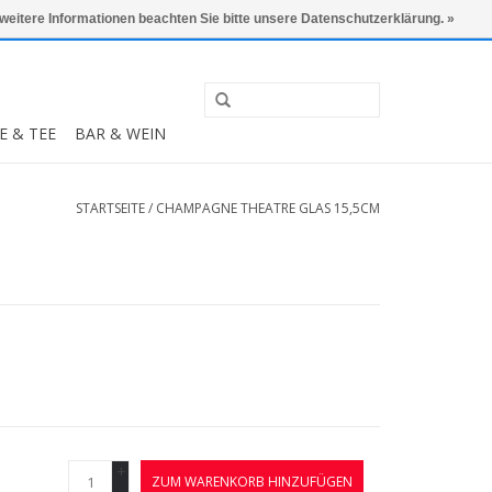
0 Artikel - €0,00
Mein Konto / Kundenkonto anlegen
 weitere Informationen beachten Sie bitte unsere Datenschutzerklärung. »
E & TEE
BAR & WEIN
STARTSEITE
/
CHAMPAGNE THEATRE GLAS 15,5CM
+
ZUM WARENKORB HINZUFÜGEN
-