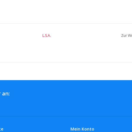
L.S.A.
Zur Wu
 an:
te
Mein Konto