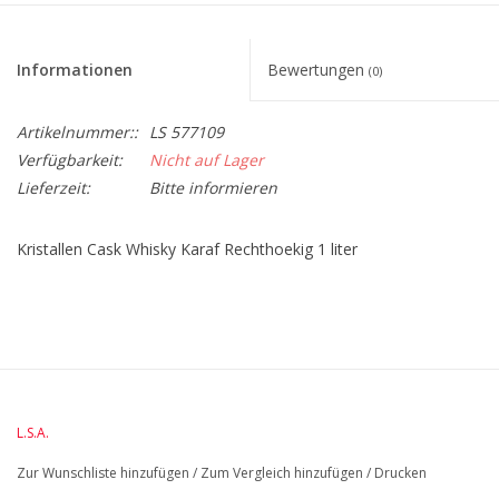
Informationen
Bewertungen
(0)
Artikelnummer::
LS 577109
Verfügbarkeit:
Nicht auf Lager
Lieferzeit:
Bitte informieren
Kristallen Cask Whisky Karaf Rechthoekig 1 liter
BreedteMM:
70
DiameterMM:
HoogteMM:
199
LengteMM:
160
L.S.A.
Zur Wunschliste hinzufügen
/
Zum Vergleich hinzufügen
/
Drucken