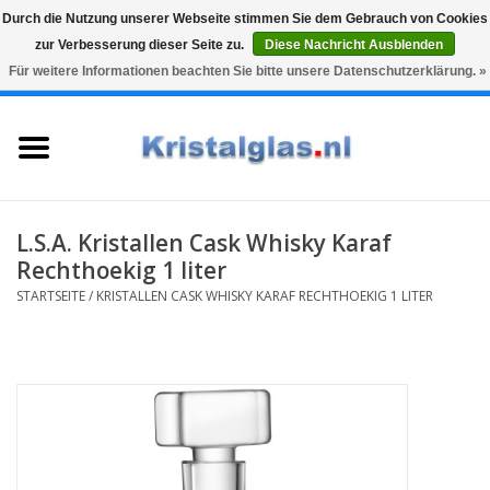
Durch die Nutzung unserer Webseite stimmen Sie dem Gebrauch von Cookies
zur Verbesserung dieser Seite zu.
Diese Nachricht Ausblenden
Top klasse
Snelle levering
Graveren
Für weitere Informationen beachten Sie bitte unsere Datenschutzerklärung. »
0 Artikel - €0,00
Startseite
Gläser
Karaffen
L.S.A. Kristallen Cask Whisky Karaf
Rechthoekig 1 liter
Glasgravur fur karaffe und
STARTSEITE
/
KRISTALLEN CASK WHISKY KARAF RECHTHOEKIG 1 LITER
weinglaser
Vasen
Geschenke