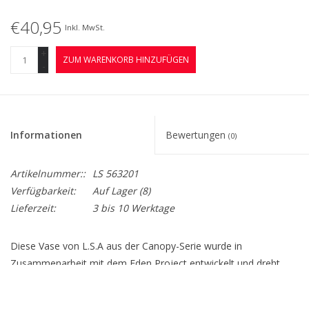
€40,95
Inkl. MwSt.
+
ZUM WARENKORB HINZUFÜGEN
-
Informationen
Bewertungen
(0)
Artikelnummer::
LS 563201
Verfügbarkeit:
Auf Lager
(8)
Lieferzeit:
3 bis 10 Werktage
Diese Vase von L.S.A aus der Canopy-Serie wurde in
Zusammenarbeit mit dem Eden Project entwickelt und dreht
sich um die Themen Vermehrung und Hydratation. Jeder Artikel
der Canopy-Serie wird aus 100 % recyceltem Glas handgefertigt