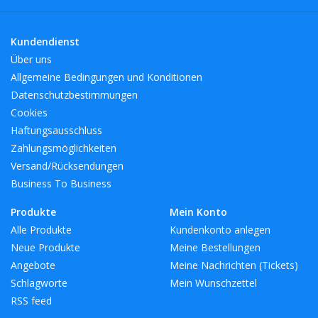
Umgebung zum Leben und Essen interessieren. Das gilt auch für
die vielen professionellen Innenarchitekten und international
Kundendienst
renommierten Hotelketten, die L.S.A.-Produkte für die Welt des
Über uns
Gastgewerbes auswählen. Eine wunderbare Auswahl an
Allgemeine Bedingungen und Konditionen
Produkten für jeden Stil.
Datenschutzbestimmungen
Cookies
BreiteMM: 207
Haftungsausschluss
DiameterMM:
Zahlungsmöglichkeiten
HöheMM: 182
Versand/Rücksendungen
LängeMM: 207
Business To Business
Produkte
Mein Konto
Alle Produkte
Kundenkonto anlegen
Neue Produkte
Meine Bestellungen
Angebote
Meine Nachrichten (Tickets)
Schlagworte
Mein Wunschzettel
RSS feed