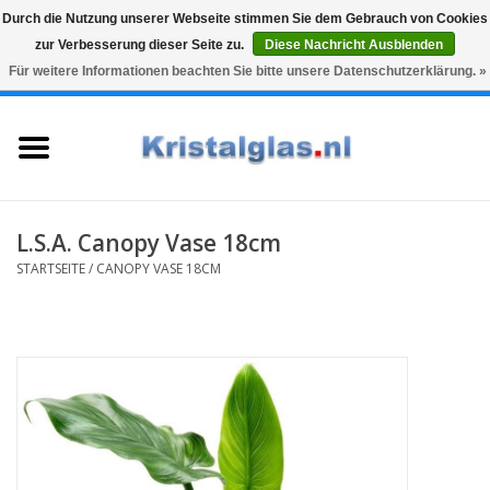
Durch die Nutzung unserer Webseite stimmen Sie dem Gebrauch von Cookies
zur Verbesserung dieser Seite zu.
Diese Nachricht Ausblenden
Top klasse
Snelle levering
Graveren
Für weitere Informationen beachten Sie bitte unsere Datenschutzerklärung. »
0 Artikel - €0,00
Startseite
Gläser
Karaffen
L.S.A. Canopy Vase 18cm
STARTSEITE
/
CANOPY VASE 18CM
Glasgravur fur karaffe und
weinglaser
Vasen
Geschenke