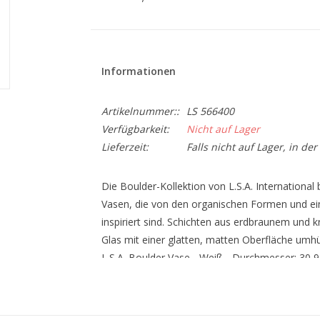
Informationen
Artikelnummer::
LS 566400
Verfügbarkeit:
Nicht auf Lager
Lieferzeit:
Falls nicht auf Lager, in de
Die Boulder-Kollektion von L.S.A. Internationa
Vasen, die von den organischen Formen und ein
inspiriert sind. Schichten aus erdbraunem un
Glas mit einer glatten, matten Oberfläche umhüllt
L.S.A. Boulder Vase - Weiß - Durchmesser: 30
Über L.S.A. L.S.A. International, ein britisches 
europäischen Marken für zeitgenössisches handg
Technik, die es seit 2000 Jahren gibt, aber mit