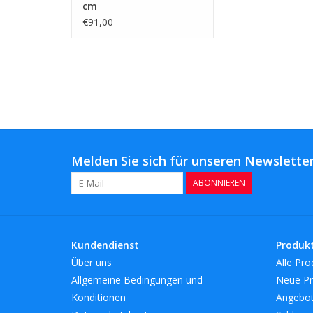
cm
€91,00
Melden Sie sich für unseren Newsletter
ABONNIEREN
Kundendienst
Produk
Über uns
Alle Pro
Allgemeine Bedingungen und
Neue Pr
Konditionen
Angebo