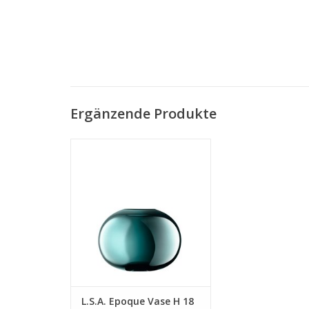
Ergänzende Produkte
Epoque Vase H 18 cm
MEHR INFO
L.S.A. Epoque Vase H 18