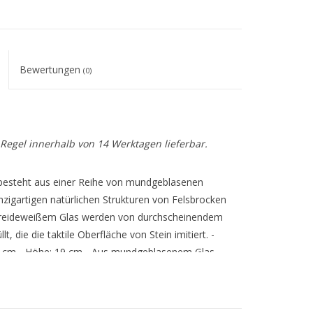
Bewertungen
(0)
r Regel innerhalb von 14 Werktagen lieferbar.
l besteht aus einer Reihe von mundgeblasenen
zigartigen natürlichen Strukturen von Felsbrocken
d kreideweißem Glas werden von durchscheinendem
, die die taktile Oberfläche von Stein imitiert. -
,9 cm - Höhe: 19 cm - Aus mundgeblasenem Glas
Unternehmen, gilt als eine der führenden
efertigtes Glas und Porzellan. Mit der ältesten
 dem "Look" von heute und morgen. L.S.A. ist für