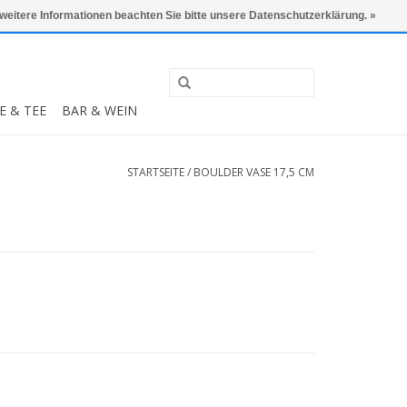
0 Artikel - €0,00
Mein Konto / Kundenkonto anlegen
 weitere Informationen beachten Sie bitte unsere Datenschutzerklärung. »
E & TEE
BAR & WEIN
STARTSEITE
/
BOULDER VASE 17,5 CM