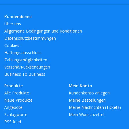
renommierten Hotelketten, die die Produkte von L.S.A.
International für die Welt des Gastgewerbes auswählen. Eine
Kundendienst
wunderbare Auswahl an Produkten für jeden Stil.
Über uns
Allgemeine Bedingungen und Konditionen
BreiteMM: 98
Datenschutzbestimmungen
DurchmesserMM: 98
Cookies
HöheMM: 292
Haftungsausschluss
LängeMM: 98
Zahlungsmöglichkeiten
Versand/Rücksendungen
Business To Business
Produkte
Mein Konto
Alle Produkte
Kundenkonto anlegen
Neue Produkte
Meine Bestellungen
Angebote
Meine Nachrichten (Tickets)
Schlagworte
Mein Wunschzettel
RSS feed