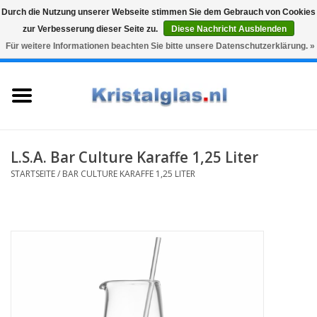
Durch die Nutzung unserer Webseite stimmen Sie dem Gebrauch von Cookies
zur Verbesserung dieser Seite zu.
Diese Nachricht Ausblenden
Top klasse
Snelle levering
Graveren
Für weitere Informationen beachten Sie bitte unsere Datenschutzerklärung. »
0 Artikel - €0,00
Startseite
Gläser
Karaffen
L.S.A. Bar Culture Karaffe 1,25 Liter
STARTSEITE
/
BAR CULTURE KARAFFE 1,25 LITER
Glasgravur fur karaffe und
weinglaser
Vasen
Geschenke