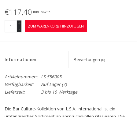
€117,40
Inkl. MwSt.
+
ZUM WARENKORB HINZUFÜGEN
-
Informationen
Bewertungen
(0)
Artikelnummer::
LS 556005
Verfügbarkeit:
Auf Lager
(7)
Lieferzeit:
3 bis 10 Werktage
Die Bar Culture-Kollektion von L.S.A. International ist ein
umfangreiches Sortiment an anspruchsvollen Glaswaren. Die
Bar Culture-Kollektion besteht aus einer Vielzahl von
handgefertigten Gegenständen mit schweren Sockeln und ist für