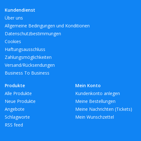
International für die Welt des Gastgewerbes auswählen. Eine
Kundendienst
wunderbare Auswahl an Produkten für jeden Stil.
Über uns
Allgemeine Bedingungen und Konditionen
BreiteMM: 80
Datenschutzbestimmungen
DiameterMM:
Cookies
HöheMM: 197
Haftungsausschluss
LängeMM: 80
Zahlungsmöglichkeiten
Versand/Rücksendungen
Business To Business
Produkte
Mein Konto
Alle Produkte
Kundenkonto anlegen
Neue Produkte
Meine Bestellungen
Angebote
Meine Nachrichten (Tickets)
Schlagworte
Mein Wunschzettel
RSS feed