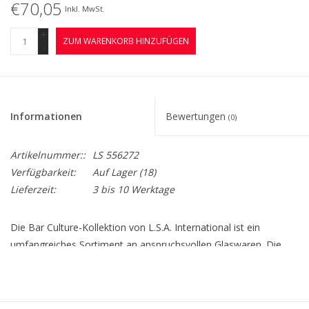
€70,05
Inkl. MwSt.
+
ZUM WARENKORB HINZUFÜGEN
-
Informationen
Bewertungen
(0)
Artikelnummer::
LS 556272
Verfügbarkeit:
Auf Lager
(18)
Lieferzeit:
3 bis 10 Werktage
Die Bar Culture-Kollektion von L.S.A. International ist ein
umfangreiches Sortiment an anspruchsvollen Glaswaren. Die
Bar Culture-Kollektion besteht aus einer Vielzahl von
handgefertigten Gegenständen mit schweren Sockeln und ist für
den anspruchsvollen Trinker gedacht, der modernes Design und