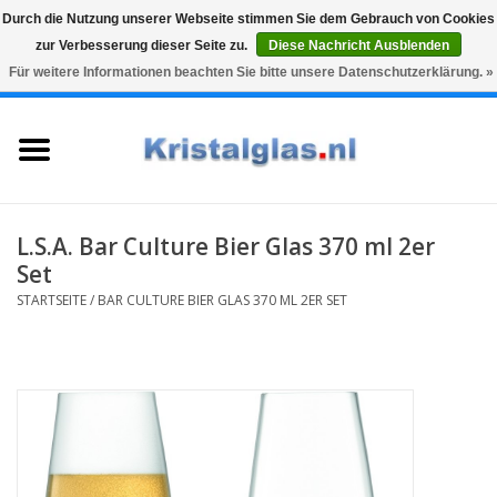
Durch die Nutzung unserer Webseite stimmen Sie dem Gebrauch von Cookies
zur Verbesserung dieser Seite zu.
Diese Nachricht Ausblenden
Top klasse
Snelle levering
Graveren
Für weitere Informationen beachten Sie bitte unsere Datenschutzerklärung. »
0 Artikel - €0,00
Startseite
Gläser
Karaffen
L.S.A. Bar Culture Bier Glas 370 ml 2er
Set
Glasgravur fur karaffe und
STARTSEITE
/
BAR CULTURE BIER GLAS 370 ML 2ER SET
weinglaser
Vasen
Geschenke