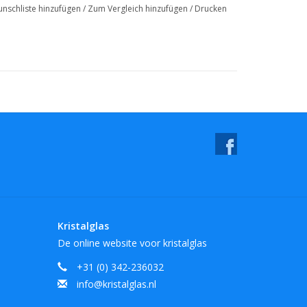
nschliste hinzufügen
/
Zum Vergleich hinzufügen
/
Drucken
Kristalglas
De online website voor kristalglas
+31 (0) 342-236032
info@kristalglas.nl