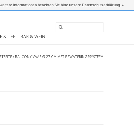
0 Artikel - €0,00
Mein Konto / Kundenkonto anlegen
 weitere Informationen beachten Sie bitte unsere Datenschutzerklärung. »
E & TEE
BAR & WEIN
RTSEITE
/
BALCONY VAAS Ø 27 CM MET BEWATERINGSSYSTEEM