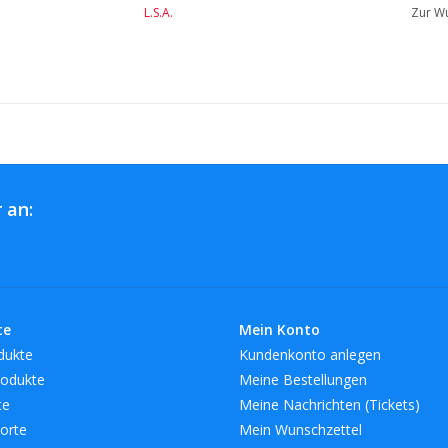
L.S.A.
Zur Wu
 an:
te
Mein Konto
dukte
Kundenkonto anlegen
odukte
Meine Bestellungen
te
Meine Nachrichten (Tickets)
orte
Mein Wunschzettel