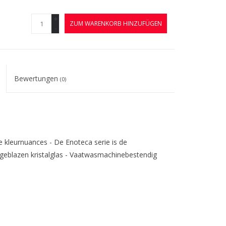
+
ZUM WARENKORB HINZUFÜGEN
-
Bewertungen
(0)
e kleurnuances - De Enoteca serie is de
eblazen kristalglas - Vaatwasmachinebestendig