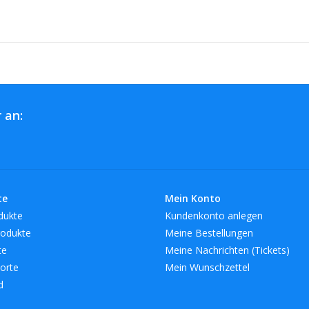
 an:
te
Mein Konto
dukte
Kundenkonto anlegen
odukte
Meine Bestellungen
te
Meine Nachrichten (Tickets)
orte
Mein Wunschzettel
d