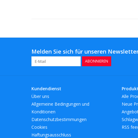
Melden Sie sich für unseren Newsletter
ABONNIEREN
Kundendienst
Produk
Über uns
Alle Pro
Allgemeine Bedingungen und
Neue Pr
Konditionen
Angebo
Datenschutzbestimmungen
Schlagw
Cookies
RSS fee
Haftungsausschluss