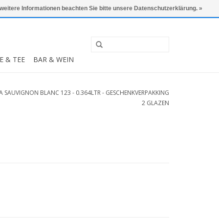
0 Artikel - €0,00
Mein Konto / Kundenkonto anlegen
 weitere Informationen beachten Sie bitte unsere Datenschutzerklärung. »
E & TEE
BAR & WEIN
A SAUVIGNON BLANC 123 - 0.364LTR - GESCHENKVERPAKKING
2 GLAZEN