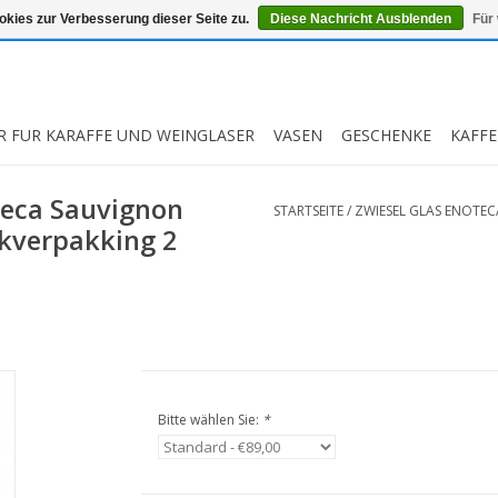
kies zur Verbesserung dieser Seite zu.
Diese Nachricht Ausblenden
Für
R FUR KARAFFE UND WEINGLASER
VASEN
GESCHENKE
KAFFE
teca Sauvignon
STARTSEITE
/
ZWIESEL GLAS ENOTEC
nkverpakking 2
Bitte wählen Sie:
*