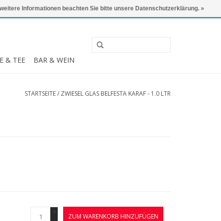
0 Artikel - €0,00
Mein Konto / Kundenkonto anlegen
 weitere Informationen beachten Sie bitte unsere Datenschutzerklärung. »
E & TEE
BAR & WEIN
STARTSEITE
/
ZWIESEL GLAS BELFESTA KARAF - 1.0 LTR
+
ZUM WARENKORB HINZUFÜGEN
-