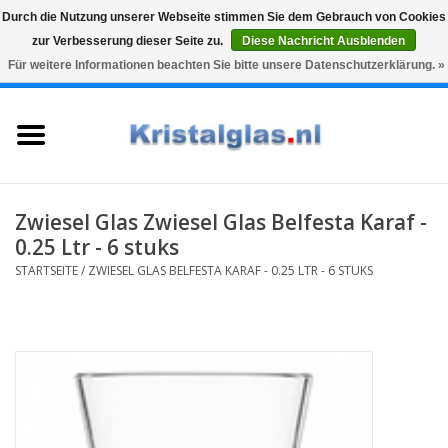
Durch die Nutzung unserer Webseite stimmen Sie dem Gebrauch von Cookies
zur Verbesserung dieser Seite zu.
Diese Nachricht Ausblenden
Top klasse
Snelle levering
Graveren
Für weitere Informationen beachten Sie bitte unsere Datenschutzerklärung. »
0 Artikel - €0,00
Startseite
Gläser
Karaffen
Zwiesel Glas Zwiesel Glas Belfesta Karaf -
0.25 Ltr - 6 stuks
Glasgravur fur karaffe und
STARTSEITE
/
ZWIESEL GLAS BELFESTA KARAF - 0.25 LTR - 6 STUKS
weinglaser
Vasen
Geschenke