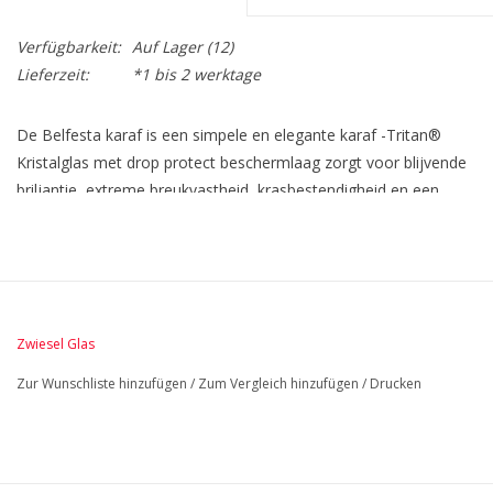
Verfügbarkeit:
Auf Lager
(12)
Lieferzeit:
*1 bis 2 werktage
De Belfesta karaf is een simpele en elegante karaf -Tritan®
Kristalglas met drop protect beschermlaag zorgt voor blijvende
briljantie, extreme breukvastheid, krasbestendigheid en een
perfecte vormgeving - Tritan® Kristalglas is als duurzaam
gecertificeerd - De glazen zijn voorzien van een extra Tritan®
beschermlaag - Niet vaatwasmachinebestendig
Zwiesel Glas
Zur Wunschliste hinzufügen
/
Zum Vergleich hinzufügen
/
Drucken