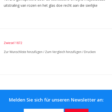
uitstraling van rozen en het glas doe recht aan die sierlijke
eigenschappen. Het glas heeft een lange sprankelende steel die
het unieke en elegante ontwerp van het glas benadrukt.
Gedeeltelijk gemodelleerd naar een rozenbloesem, biedt de kelk
niet alleen estetische aantrekkingskracht, maar zorgt ook voor
perfecte balans van de smaak en volledige aroma-ontwikkeling.
Net als een roos, zijn deze glazen geschikt voor vele
Zwiesel 1872
toepassingen.
Zur Wunschliste hinzufügen
/
Zum Vergleich hinzufügen
/
Drucken
Melden Sie sich für unseren Newsletter an: