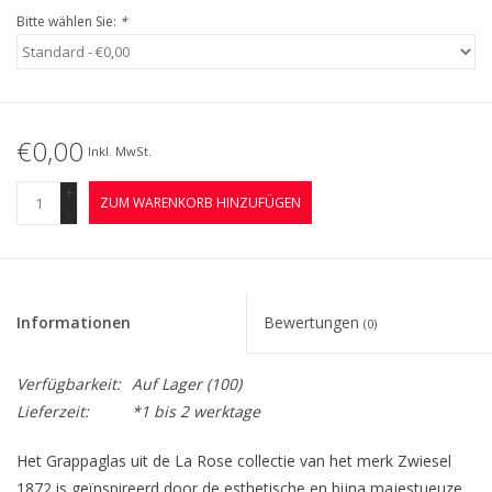
Kaffee & Tee
Bitte wählen Sie:
*
Bar & Wein
€0,00
Inkl. MwSt.
+
ZUM WARENKORB HINZUFÜGEN
-
Informationen
Bewertungen
(0)
Verfügbarkeit:
Auf Lager
(100)
Lieferzeit:
*1 bis 2 werktage
Het Grappaglas uit de La Rose collectie van het merk Zwiesel
1872 is geïnspireerd door de esthetische en bijna majestueuze