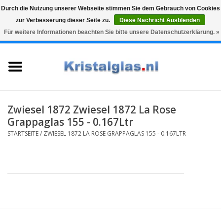
Durch die Nutzung unserer Webseite stimmen Sie dem Gebrauch von Cookies
zur Verbesserung dieser Seite zu.
Diese Nachricht Ausblenden
Top klasse
Snelle levering
Graveren
Für weitere Informationen beachten Sie bitte unsere Datenschutzerklärung. »
0 Artikel - €0,00
Startseite
Gläser
Karaffen
Zwiesel 1872 Zwiesel 1872 La Rose
Grappaglas 155 - 0.167Ltr
Glasgravur fur karaffe und
STARTSEITE
/
ZWIESEL 1872 LA ROSE GRAPPAGLAS 155 - 0.167LTR
weinglaser
Vasen
Geschenke