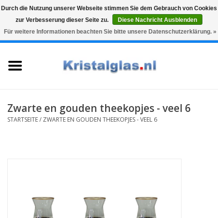
Durch die Nutzung unserer Webseite stimmen Sie dem Gebrauch von Cookies
zur Verbesserung dieser Seite zu.
Diese Nachricht Ausblenden
Top klasse
Snelle levering
Graveren
Für weitere Informationen beachten Sie bitte unsere Datenschutzerklärung. »
0 Artikel - €0,00
Startseite
Gläser
Karaffen
Zwarte en gouden theekopjes - veel 6
STARTSEITE
/
ZWARTE EN GOUDEN THEEKOPJES - VEEL 6
Glasgravur fur karaffe und
weinglaser
Vasen
Geschenke