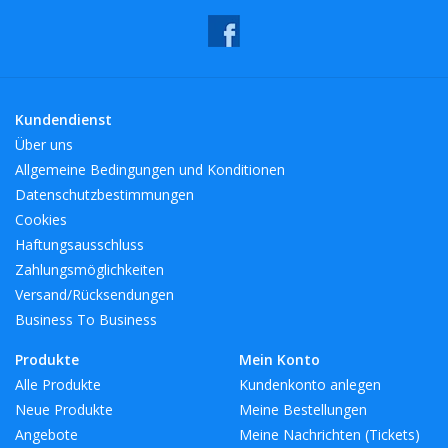
Functies :
- Kleur: transparantie
- Materiaal: borosilicaatglas
- vorm: rond
- Afmetingen: Cup 5x5x6 cm
Kundendienst
- Capaciteit: 150 ml
Über uns
- Vaatwasser compatibiliteit: nee
Allgemeine Bedingungen und Konditionen
- Compatibiliteit van de magnetron: nee
Datenschutzbestimmungen
- Compatibiliteit van de oven: nee
Cookies
Haftungsausschluss
Zahlungsmöglichkeiten
Versand/Rücksendungen
Business To Business
Omgevingskenmerken van de verpakking:
U kunt de verpakking van onze producten in de gele
Produkte
Mein Konto
prullenbakken recyclen.
Alle Produkte
Kundenkonto anlegen
Breedte: 5cm
Neue Produkte
Meine Bestellungen
Hoogte: 6cm
Angebote
Meine Nachrichten (Tickets)