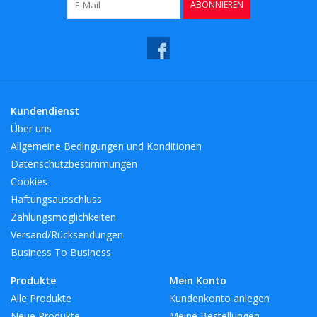
ABONNIEREN
BreiteMM: 95
DurchmesserMM: 95
HöheMM: 195
LängeMM: 95
Kundendienst
Über uns
Allgemeine Bedingungen und Konditionen
Datenschutzbestimmungen
Cookies
Haftungsausschluss
Zahlungsmöglichkeiten
Versand/Rücksendungen
Business To Business
Produkte
Mein Konto
Alle Produkte
Kundenkonto anlegen
Neue Produkte
Meine Bestellungen