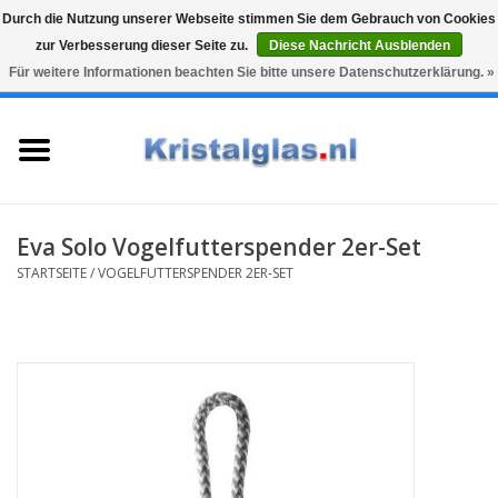
Durch die Nutzung unserer Webseite stimmen Sie dem Gebrauch von Cookies
zur Verbesserung dieser Seite zu.
Diese Nachricht Ausblenden
Top klasse
Snelle levering
Graveren
Für weitere Informationen beachten Sie bitte unsere Datenschutzerklärung. »
0 Artikel - €0,00
Startseite
Gläser
Karaffen
Eva Solo Vogelfutterspender 2er-Set
STARTSEITE
/
VOGELFUTTERSPENDER 2ER-SET
Glasgravur fur karaffe und
weinglaser
Vasen
Geschenke