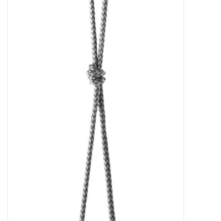
Kaffee & Tee
Bar & Wein