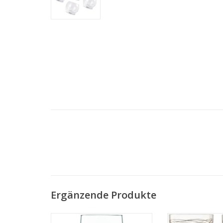
Ergänzende Produkte
Cellar Wasserglas Hoch 525 ml
Cocoon Trinkwas