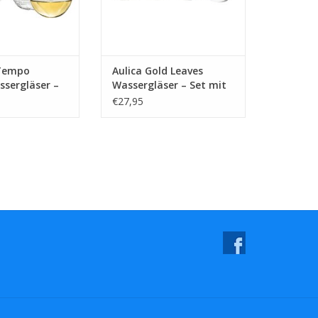
 Tempo
Aulica Gold Leaves
assergläser –
Wassergläser – Set mit
Stück
4 Stück
€27,95