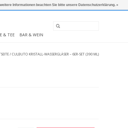
0 Artikel - €0,00
Mein Konto / Kundenkonto anlegen
 weitere Informationen beachten Sie bitte unsere Datenschutzerklärung. »
E & TEE
BAR & WEIN
SEITE
/
CULBUTO KRISTALL-WASSERGLÄSER – 6ER-SET (390 ML)