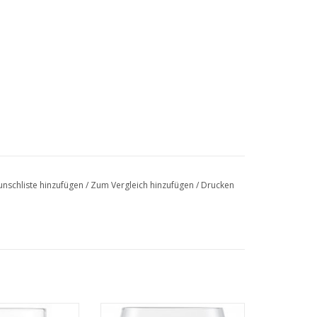
nschliste hinzufügen
/
Zum Vergleich hinzufügen
/
Drucken
buto Wassergläser bringen Raffinesse auf jede
on Waterglas van
Het Waterglas uit de Vervino