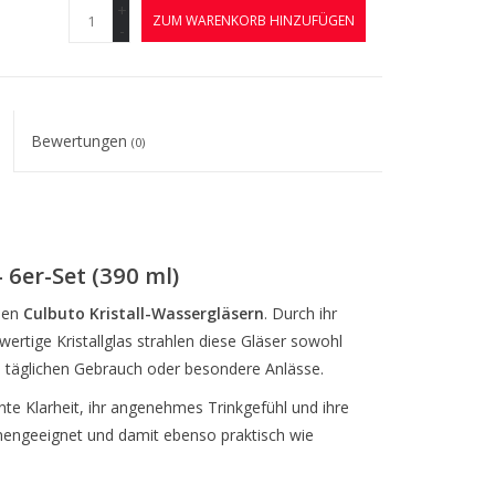
+
ZUM WARENKORB HINZUFÜGEN
-
Bewertungen
(0)
 6er-Set (390 ml)
 den
Culbuto Kristall-Wassergläsern
. Durch ihr
tige Kristallglas strahlen diese Gläser sowohl
den täglichen Gebrauch oder besondere Anlässe.
nte Klarheit, ihr angenehmes Trinkgefühl und ihre
inengeeignet und damit ebenso praktisch wie