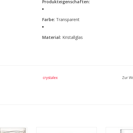
Produkteigenschaften:
Farbe:
Transparent
Material:
Kristallglas
Fassungsvermögen:
390 ml
Verpackungsmaße:
29,5 × 20 × 10 cm
crystalex
Zur Wu
Spülmaschinengeeignet:
Ja
Set:
6 Stück
✨
Elegant, praktisch und stilvoll – die Cul
Tafel.
sergläser 325
Mia Drinken Recycelte
Het Conventi