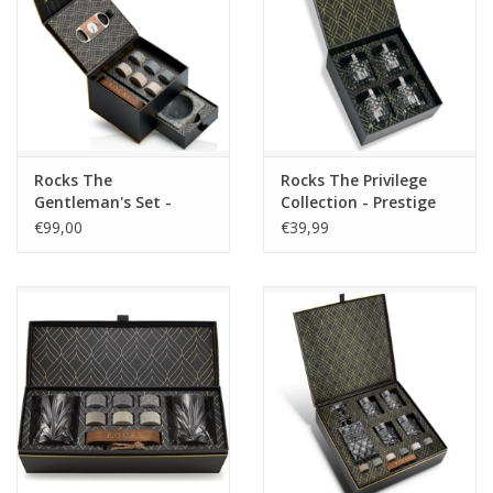
Rocks The
Rocks The Privilege
Gentleman's Set -
Collection - Prestige
Cigar Aficionado
Glasses
€99,00
€39,99