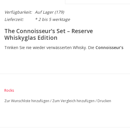
Verfügbarkeit:
Auf Lager
(179)
Lieferzeit:
* 2 bis 5 werktage
The Connoisseur’s Set – Reserve
Whiskyglas Edition
Trinken Sie nie wieder verwässerten Whisky. Die
Connoisseur’s
Set – Reserve Whiskyglas Edition
ist für echte Whiskykenner
entwickelt, die jedes Aroma und jede Nuance perfekt erleben
möchten.
Dieses exklusive Set kombiniert ikonische
ROCKS Granit-
Whiskysteine
mit dem elegant gefertigten
Reserve Eco Crystal
Rocks
Whiskyglas
. Das Glas liegt schwer und komfortabel in der Hand,
Zur Wunschliste hinzufügen
/
Zum Vergleich hinzufügen
/
Drucken
sodass die feinen, ausgewogenen Aromen vollständig zur
Geltung kommen. Es sorgt für ein optimales Wirbel-Erlebnis und
verleiht jeder Verkostung Stil und Raffinesse.
Mit luxuriösen Goldfolien-Details und einer geschenkfertigen