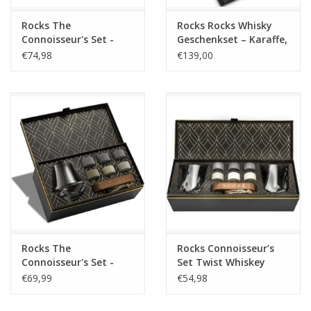
Rocks The
Rocks Rocks Whisky
Connoisseur's Set -
Geschenkset – Karaffe,
Palm Whiskey Glass
4 Gläser & Kühlsteine
€74,98
€139,00
Edition
Rocks The
Rocks Connoisseur’s
Connoisseur's Set -
Set Twist Whiskey
Nosing Whiskey Glass
Glass Edition – Luxus
€69,99
€54,98
Edition
Whisky Geschenkset