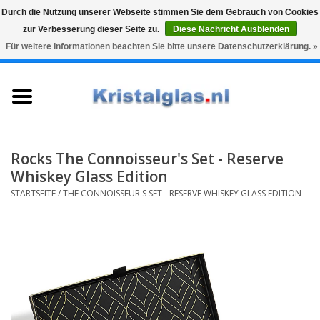
Durch die Nutzung unserer Webseite stimmen Sie dem Gebrauch von Cookies
zur Verbesserung dieser Seite zu.
Diese Nachricht Ausblenden
Top klasse
Snelle levering
Graveren
Für weitere Informationen beachten Sie bitte unsere Datenschutzerklärung. »
0 Artikel - €0,00
Startseite
Gläser
Karaffen
Rocks The Connoisseur's Set - Reserve
Whiskey Glass Edition
Glasgravur fur karaffe und
STARTSEITE
/
THE CONNOISSEUR'S SET - RESERVE WHISKEY GLASS EDITION
weinglaser
Vasen
Geschenke