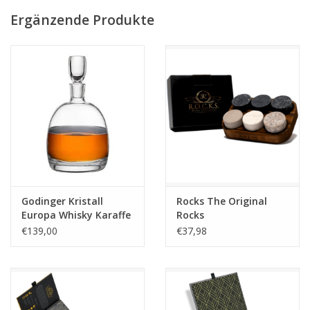
Präsentation ist dieses Set das perfekte Geschenk für jeden
Ergänzende Produkte
Whisky-Liebhaber.
Produktdetails:
Farbe:
Gold
Materialien:
Kristallglas, Stein
Verwendung:
Whisky & Premium-Spirituosen
Godinger Kristall
Rocks The Original
Europa Whisky Karaffe
Rocks
Design:
Luxuriöses Geschenk- & Verkostungsset
– 1 Liter
€139,00
€37,98
✨
Für Genießer, die keine Kompromisse eingehen.