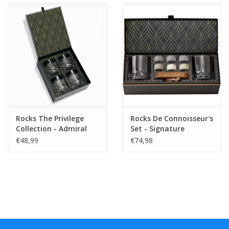
Rocks The Privilege
Rocks De Connoisseur's
Collection - Admiral
Set - Signature
Glasses
Whiskey Glass Edition
€48,99
€74,98