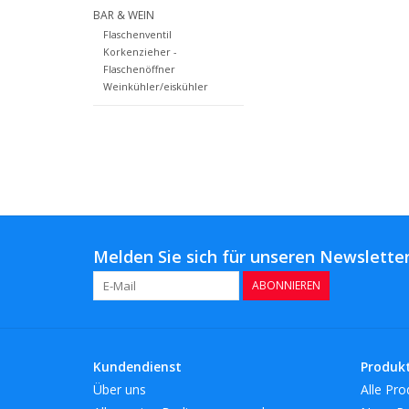
BAR & WEIN
Flaschenventil
Korkenzieher -
Flaschenöffner
Weinkühler/eiskühler
Melden Sie sich für unseren Newsletter
ABONNIEREN
Kundendienst
Produk
Über uns
Alle Pro