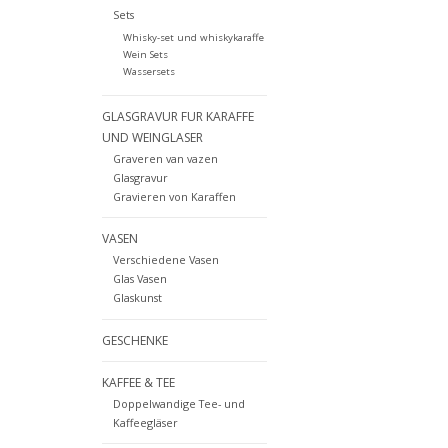
Sets
Whisky-set und whiskykaraffe
Wein Sets
Wassersets
GLASGRAVUR FUR KARAFFE
UND WEINGLASER
Graveren van vazen
Glasgravur
Gravieren von Karaffen
VASEN
Verschiedene Vasen
Glas Vasen
Glaskunst
GESCHENKE
KAFFEE & TEE
Doppelwandige Tee- und
Kaffeegläser