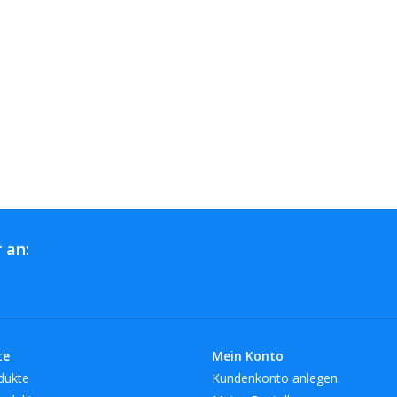
 an:
te
Mein Konto
dukte
Kundenkonto anlegen