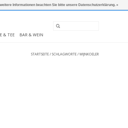
0 Artikel - €0,00
Mein Konto / Kundenkonto anlegen
 weitere Informationen beachten Sie bitte unsere Datenschutzerklärung. »
E & TEE
BAR & WEIN
STARTSEITE
/
SCHLAGWORTE
/
WIJNKOELER