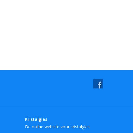
Kristalglas
De online website voor kristalglas