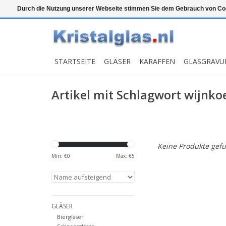
Top klasse
Snelle levering
Graveren
Durch die Nutzung unserer Webseite stimmen Sie dem Gebrauch von Coo
STARTSEITE
GLÄSER
KARAFFEN
GLASGRAVU
Artikel mit Schlagwort wijnko
Keine Produkte gefu
Min: €
0
Max: €
5
GLÄSER
Biergläser