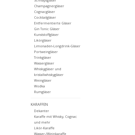
Schnapsgläser
Champagnergläser
Cognacgläser
Cocktailgläser
Entfermentierte Gläser
Gin Tonic Gläser
Kunststoffgläser
Likörgläser
Limonaden-Longdrink-Gläser
Portweingläser
Trinkgläser
Wassergläser
Whiskygläser und
kristallwhiskygläser
Weingläser
Wodka
Rumgläser
KARAFFEN
Dekanter
Karaffe mit Whisky, Cognac
und mehr
Likör-Karaffe
Wasser-/Weinkaraffe